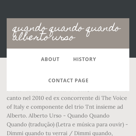
Main
quando quando quando
navigation
alberto urso
ABOUT
HISTORY
Alberto Urso è stato legato sentimentalmente
CONTACT PAGE
alla cantante Benedetta Caretta, vincitrice di Io
canto nel 2010 ed ex concorrente di The Voice
of Italy e componente del trio Tnt insieme ad
Alberto. Alberto Urso - Quando Quando
Quando (tradução) (Letra e música para ouvir) -
Dimmi quando tu verrai / Dimmi quando,