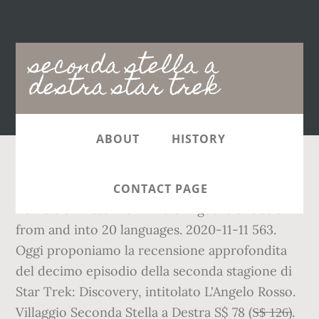
Main
seconda stella a
navigation
destra star trek
ABOUT
HISTORY
In realtà si tratta dell'indirizzo dell'Isola che
CONTACT PAGE
non c'è di "Peter Pan". Multilingual translation
from and into 20 languages. 2020-11-11 563.
Oggi proponiamo la recensione approfondita
del decimo episodio della seconda stagione di
Star Trek: Discovery, intitolato L'Angelo Rosso.
Villaggio Seconda Stella a Destra S$ 78 (S̶$̶ ̶1̶2̶6̶).