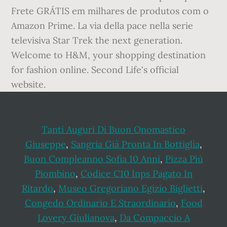
Frete GRÁTIS em milhares de produtos com o
Amazon Prime. La via della pace nella serie
televisiva Star Trek the next generation.
Welcome to H&M, your shopping destination
for fashion online. Second Life's official
website.
Tanti Auguri Di Buon Onomastico
Giuseppe
,
Sangria Già Pronta In Bottiglia
,
Buon Compleanno Sofia 10 Anni
,
Pizza Più
Piombino
,
Codice C10 Inps Pagato In
Ritardo
,
Museo Gregoriano Egizio Biglietti
,
Congedo Ordinario E Straordinario
,
Food
Lovery Giulianova
,
Da Compaccio A