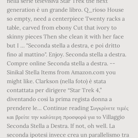
nella serie televisiva Star Trek the next
generation è un grande libro. Q_rioso House
so empty, need a centerpiece Twenty racks a
table, carved from ebony Cut that ivory to
skinny pieces Then she clean it with her face
but I … "Seconda stella a destra, e poi dritto
fino al mattino". Enjoy. Seconda stella a destra.
Compre online Seconda stella a destra. --
Sinikal Stella Items from Amazon.com you
might like. Clarkson (nella foto) è stata
contattata per dirigere “Star Trek 4,”
diventando così la prima regista donna a
prendere le… Continue reading Συγκρίνετε τιμές
και βρείτε την καλύτερη προσφορά για το Villaggio
Seconda Stella a Destra. If not, oh well. La
seconda ipotesi invece crea un parallelismo tra