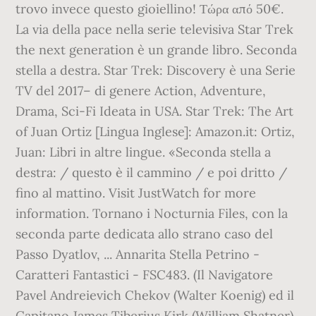
trovo invece questo gioiellino! Τώρα από 50€.
La via della pace nella serie televisiva Star Trek
the next generation è un grande libro. Seconda
stella a destra. Star Trek: Discovery è una Serie
TV del 2017– di genere Action, Adventure,
Drama, Sci-Fi Ideata in USA. Star Trek: The Art
of Juan Ortiz [Lingua Inglese]: Amazon.it: Ortiz,
Juan: Libri in altre lingue. «Seconda stella a
destra: / questo è il cammino / e poi dritto /
fino al mattino. Visit JustWatch for more
information. Tornano i Nocturnia Files, con la
seconda parte dedicata allo strano caso del
Passo Dyatlov, ... Annarita Stella Petrino -
Caratteri Fantastici - FSC483. (Il Navigatore
Pavel Andreievich Chekov (Walter Koenig) ed il
Capitano James Tiberius Kirk (William Shatner),