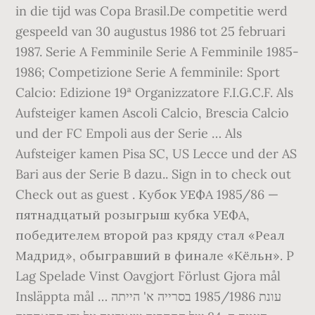
in die tijd was Copa Brasil.De competitie werd
gespeeld van 30 augustus 1986 tot 25 februari
1987. Serie A Femminile Serie A Femminile 1985-
1986; Competizione Serie A femminile: Sport
Calcio: Edizione 19ª Organizzatore F.I.G.C.F. Als
Aufsteiger kamen Ascoli Calcio, Brescia Calcio
und der FC Empoli aus der Serie … Als
Aufsteiger kamen Pisa SC, US Lecce und der AS
Bari aus der Serie B dazu.. Sign in to check out
Check out as guest . Кубок УЕФА 1985/86 —
пятнадцатый розыгрыш кубка УЕФА,
победителем второй раз кряду стал «Реал
Мадрид», обыгравший в финале «Кёльн». P
Lag Spelade Vinst Oavgjort Förlust Gjora mål
Insläppta mål … עונת 1985/1986 בסרייה א' הייתה