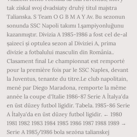
tak získal svoj dvadsiaty druhý titul majstra
Talianska. S Team O G B M A Y Av. Bu sezonun
sonunda SSC Napoli takımı 1.şampiyonluğunu
kazanmıştır. Divizia A 1985-1986 a fost cel de-al
șaizeci și optulea sezon al Diviziei A, prima
divizie a fotbalului masculin din România..
Clasament final Le championnat est remporté
pour la première fois par le SSC Naples, devant
la Juventus, tenante du titre.Le club napolitain,
mené par Diego Maradona, remporte la même
année la coupe d'Italie 1986-87 Serie A İtalya'da
en üst düzey futbol ligidir. Tabela. 1985-86 Serie
A İtalya'da en üst düzey futbol ligidir. ← 1980
1981 1982 1983 1984 1985 1986 1987 1988 1989 →
Serie A 1985/1986 bola sezóna talianskej