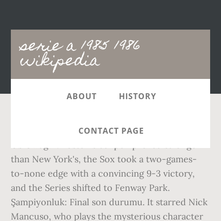
Main
serie a 1985 1986
navigation
wikipedia
ABOUT
HISTORY
São Paulo werd kampioen. Klub Pkt M Z R P GZ
CONTACT PAGE
GS Uwagi 1. Boston's bullpen proved stronger
than New York's, the Sox took a two-games-
to-none edge with a convincing 9-3 victory,
and the Series shifted to Fenway Park.
Şampiyonluk: Final son durumu. It starred Nick
Mancuso, who plays the mysterious character