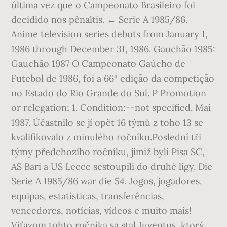
última vez que o Campeonato Brasileiro foi
decidido nos pênaltis. ← Serie A 1985/86.
Anime television series debuts from January 1,
1986 through December 31, 1986. Gauchão 1985:
Gauchão 1987 O Campeonato Gaúcho de
Futebol de 1986, foi a 66ª edição da competição
no Estado do Rio Grande do Sul. P Promotion
or relegation; 1. Condition:--not specified. Mai
1987. Účastnilo se jí opět 16 týmů z toho 13 se
kvalifikovalo z minulého ročníku.Poslední tři
týmy předchozího ročníku, jimiž byli Pisa SC,
AS Bari a US Lecce sestoupili do druhé ligy. Die
Serie A 1985/86 war die 54. Jogos, jogadores,
equipas, estatísticas, transferências,
vencedores, notícias, vídeos e muito mais!
Víťazom tohto ročníka sa stal Juventus, ktorý