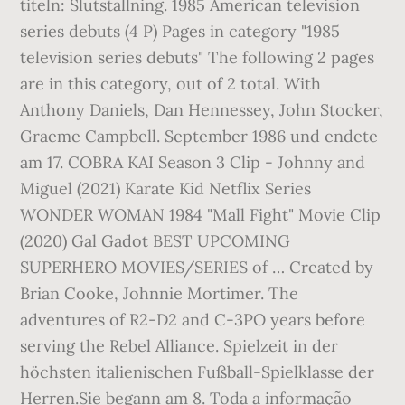
titeln: Slutställning. 1985 American television
series debuts‎ (4 P) Pages in category "1985
television series debuts" The following 2 pages
are in this category, out of 2 total. With
Anthony Daniels, Dan Hennessey, John Stocker,
Graeme Campbell. September 1986 und endete
am 17. COBRA KAI Season 3 Clip - Johnny and
Miguel (2021) Karate Kid Netflix Series
WONDER WOMAN 1984 "Mall Fight" Movie Clip
(2020) Gal Gadot BEST UPCOMING
SUPERHERO MOVIES/SERIES of … Created by
Brian Cooke, Johnnie Mortimer. The
adventures of R2-D2 and C-3PO years before
serving the Rebel Alliance. Spielzeit in der
höchsten italienischen Fußball-Spielklasse der
Herren.Sie begann am 8. Toda a informação