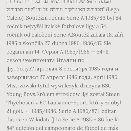
העונה ה-84 של התחרות שאורגנה על ידי התאחדות
הכדורגל האיטלקית ונוהלה על ידי "ליגת הכדורגל" (Lega
Calcio). Soutěžní ročník Serie A 1985/86 byl 84.
ročník nejvyšší italské fotbalové ligy a 54.
ročník od založení Serie A.Soutěž začala 18. září
1985 a skončila 27. dubna 1986. 1986/87. Sie
begann am 14. Серия А 1985/1986 — 54-й
сезон чемпионата Италии по
футболу.Стартовал 8 сентября 1985 года и
завершился 27 апреля 1986 года. April 1986.
Mistrzowski tytuł wywalczyła drużyna BSC
Young Boys.Królem strzelców ligi został Steen
Thychosen z FC Lausanne-Sport, który zdobył
21 goli. ← 1985/1986. Serie A 1986/87 [ editar
datos en Wikidata ] La Serie A 1985 – 86 fue la
84ª edición del campeonato de fútbol de más