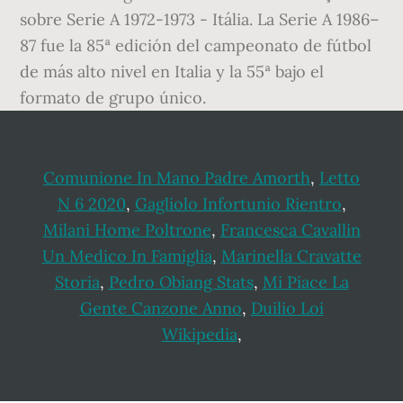
sobre Serie A 1972-1973 - Itália. La Serie A 1986–
87 fue la 85ª edición del campeonato de fútbol
de más alto nivel en Italia y la 55ª bajo el
formato de grupo único.
Comunione In Mano Padre Amorth
,
Letto
N 6 2020
,
Gagliolo Infortunio Rientro
,
Milani Home Poltrone
,
Francesca Cavallin
Un Medico In Famiglia
,
Marinella Cravatte
Storia
,
Pedro Obiang Stats
,
Mi Piace La
Gente Canzone Anno
,
Duilio Loi
Wikipedia
,