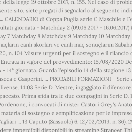
e della legge 19 ottobre 2017, n. 155. Nel caso di probl
sente sito, siete pregati di segnalarlo al seguente ind
. ... CALENDARIO di Coppa Puglia serie C Maschile e F
isultati giornata - Matchday 2 (09.06.2017 - 16.06.20
y 7 Matchday 8 Matchday 9 Matchday 10 Matchday 1
maçların canlı skorları ve canlı maç sonuçlarını Sabah.
 n. 104 Misure urgenti per il sostegno e il rilancio
te: Entrata in vigore del provvedimento: 15/08/2020 
e A - 14ª giornata. Guarda l'episodio 14 della stagione 
eca e Gasperini. ... PROBABILI FORMAZIONI - Serie A, 
livense. 14:03 Serie D. Mestre, ingaggiato il difensore
cato. Prima sfida tra le due compagini in Serie D. 1
-Pordenone, i convocati di mister Castori Grey's A
n materia di sostegno e semplificazione per le impres
gliari ... 13 Caputo (Sassuolo) 6. 12/02/2019, n. 36). 
edere imperdibili disponibili in streaming Stranger Th