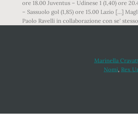
ore 18.00 Juventus – Udinese 1 (1,40) ore 20.4
– Sassuolo gol (1,85) ore 15.00 Lazio […] Ma
Paolo Ravelli in collaborazione con se' stesso
Marinella Cravat
Nomi
,
Rex Un
Footer