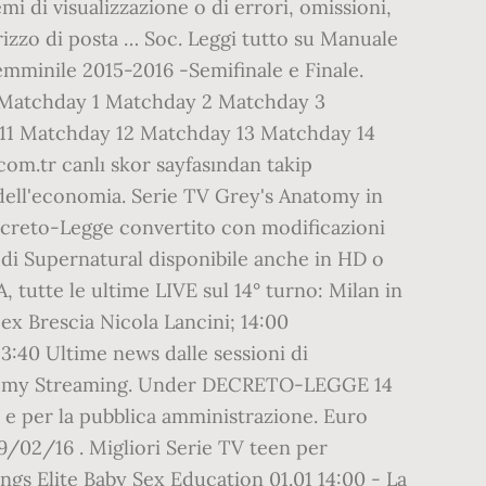
emi di visualizzazione o di errori, omissioni,
irizzo di posta … Soc. Leggi tutto su Manuale
emminile 2015-2016 -Semifinale e Finale.
17) Matchday 1 Matchday 2 Matchday 3
1 Matchday 12 Matchday 13 Matchday 14
com.tr canlı skor sayfasından takip
 dell'economia. Serie TV Grey's Anatomy in
Decreto-Legge convertito con modificazioni
13 di Supernatural disponibile anche in HD o
tutte le ultime LIVE sul 14° turno: Milan in
 ex Brescia Nicola Lancini; 14:00
3:40 Ultime news dalle sessioni di
natomy Streaming. Under DECRETO-LEGGE 14
e e per la pubblica amministrazione. Euro
29/02/16 . Migliori Serie TV teen per
ings Elite Baby Sex Education 01.01 14:00 - La