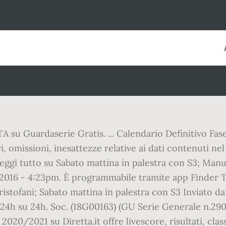
 su Guardaserie Gratis. ... Calendario Definitivo Fas
, omissioni, inesattezze relative ai dati contenuti nel 
ggi tutto su Sabato mattina in palestra con S3; Manua
1/2016 - 4:23pm. È programmabile tramite app Finder 
istofani; Sabato mattina in palestra con S3 Inviato d
 24h su 24h. Soc. (18G00163) (GU Serie Generale n.290 
020/2021 su Diretta.it offre livescore, risultati, clas