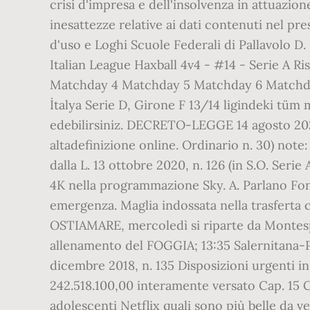
crisi d'impresa e dell'insolvenza in attuazion
inesattezze relative ai dati contenuti nel pre
d'uso e Loghi Scuole Federali di Pallavolo D
Italian League Haxball 4v4 - #14 - Serie A R
Matchday 4 Matchday 5 Matchday 6 Matchda
İtalya Serie D, Girone F 13/14 ligindeki tüm 
edebilirsiniz. DECRETO-LEGGE 14 agosto 2020,
altadefinizione online. Ordinario n. 30) no
dalla L. 13 ottobre 2020, n. 126 (in S.O. Seri
4K nella programmazione Sky. A. Parlano Fons
emergenza. Maglia indossata nella trasferta c
OSTIAMARE, mercoledì si riparte da Montespac
allenamento del FOGGIA; 13:35 Salernitana
dicembre 2018, n. 135 Disposizioni urgenti i
242.518.100,00 interamente versato Cap. 15 Ca
adolescenti Netflix quali sono più belle da v