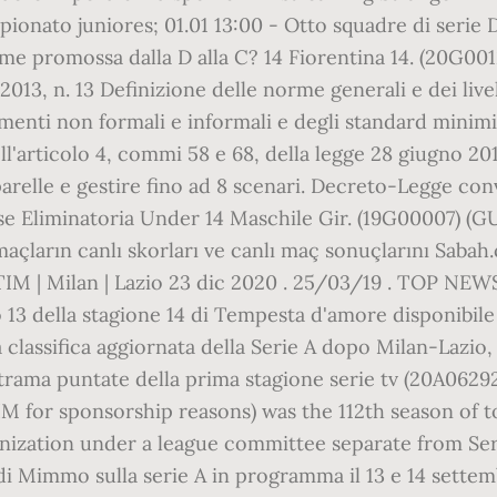
onato juniores; 01.01 13:00 - Otto squadre di serie D 
time promossa dalla D alla C? 14 Fiorentina 14. (20G0
, n. 13 Definizione delle norme generali e dei livelli
menti non formali e informali e degli standard minimi 
'articolo 4, commi 58 e 68, della legge 28 giugno 2012
relle e gestire fino ad 8 scenari. Decreto-Legge conve
Fase Eliminatoria Under 14 Maschile Gir. (19G00007) (
maçların canlı skorları ve canlı maç sonuçlarını Sabah
A TIM | Milan | Lazio 23 dic 2020 . 25/03/19 . TOP NEWS
io 13 della stagione 14 di Tempesta d'amore disponib
assifica aggiornata della Serie A dopo Milan-Lazio, 
trama puntate della prima stagione serie tv (20A06292
M for sponsorship reasons) was the 112th season of top
anization under a league committee separate from Se
di Mimmo sulla serie A in programma il 13 e 14 settem