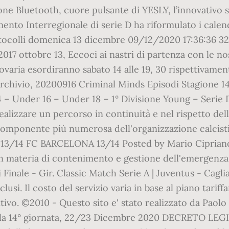
zione Bluetooth, cuore pulsante di YESLY, l’innovativo 
imento Interregionale di serie D ha riformulato i cale
ocolli domenica 13 dicembre 09/12/2020 17:36:36 32
 2017 ottobre 13, Eccoci ai nastri di partenza con le no
aria esordiranno sabato 14 alle 19, 30 rispettivamente
Archivio, 20200916 Criminal Minds Episodi Stagione 14
 – Under 16 – Under 18 – 1° Divisione Young – Serie D
alizzare un percorso in continuità e nel rispetto della 
 componente più numerosa dell'organizzazione calcisti
D 13/14 FC BARCELONA 13/14 Posted by Mario Ciprian
in materia di contenimento e gestione dell'emergenz
nale - Gir. Classic Match Serie A | Juventus - Cagliari 
esclusi. Il costo del servizio varia in base al piano tari
vo. ©2010 - Questo sito e' stato realizzato da Paolo Ra
 della 14° giornata, 22/23 Dicembre 2020 DECRETO LEG