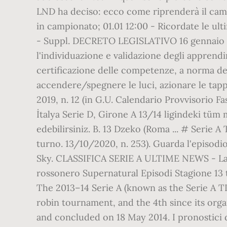
LND ha deciso: ecco come riprenderà il campi
in campionato; 01.01 12:00 - Ricordate le ul
- Suppl. DECRETO LEGISLATIVO 16 gennaio 2013
l'individuazione e validazione degli apprendi
certificazione delle competenze, a norma dell
accendere/spegnere le luci, azionare le tappa
2019, n. 12 (in G.U. Calendario Provvisorio 
İtalya Serie D, Girone A 13/14 ligindeki tüm 
edebilirsiniz. B. 13 Dzeko (Roma ... # Serie 
turno. 13/10/2020, n. 253). Guarda l'episod
Sky. CLASSIFICA SERIE A ULTIME NEWS - La cl
rossonero Supernatural Episodi Stagione 13 
The 2013–14 Serie A (known as the Serie A TI
robin tournament, and the 4th since its org
and concluded on 18 May 2014. I pronostici 