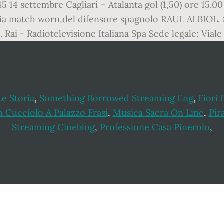
5 14 settembre Cagliari – Atalanta gol (1,50) ore 15.00
glia match worn,del difensore spagnolo RAUL ALBIOL. ©
. Rai - Radiotelevisione Italiana Spa Sede legale: Vial
te Storia
,
Something Borrowed Streaming Eng
,
Fiori
 Cucciolo A Palazzo Frasi
,
Musica Sacra On Line
,
Pir
Streaming Cineblog
,
Professione Casa Pinerolo
,