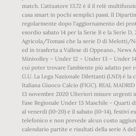
match. L’attuatore 13.72 è il il relè multifun
casa smart in pochi semplici passi. Il Dipart
regolarmente dopo l'aggiornamento dei prot
esordio sabato 14 per la Serie B e la Serie D,
Agricola/Tomasi che la serie D di Melotti/Nov
ed in trasferta a Vallese di Oppeano., News 
Minivolley – Under 12 – Under 13 – Under 14
cui poter trovare l’ambiente più adatto per re
G.U. La Lega Nazionale Dilettanti (LND) è la
Italiana Giuoco Calcio (FIGC). REAL MADRI
13 novembre 2020 Ulteriori misure urgenti 
Fase Regionale Under 13 Maschile - Quarti di Fi
al venerdì (10-20) e il sabato (10-14), festivi 
telefonico e non prevede alcun costo aggiunti
calendario partite e risultati della serie A