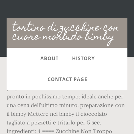
Main
tortino di zucchine con
navigation
cuore morbido bimby
ABOUT
HISTORY
Uno squisito dolce monoporzione che
CONTACT PAGE
prepararemo nella versione con il bimby,
pronto in pochissimo tempo: ideale anche per
una cena dell'ultimo minuto. preparazione con
il bimby Mettere nel bimby il cioccolato
tagliato a pezzetti e tritarlo per 5 sec.
Ingredienti: 4 ==== Zucchine Non Troppo