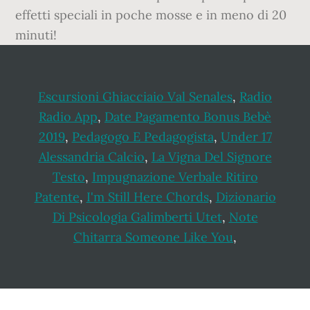
effetti speciali in poche mosse e in meno di 20
minuti!
Escursioni Ghiacciaio Val Senales
,
Radio
Radio App
,
Date Pagamento Bonus Bebè
2019
,
Pedagogo E Pedagogista
,
Under 17
Alessandria Calcio
,
La Vigna Del Signore
Testo
,
Impugnazione Verbale Ritiro
Patente
,
I'm Still Here Chords
,
Dizionario
Di Psicologia Galimberti Utet
,
Note
Chitarra Someone Like You
,
Footer