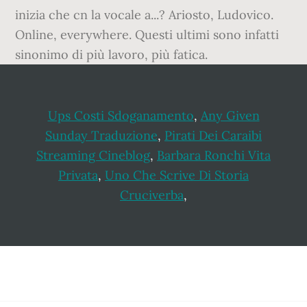
inizia che cn la vocale a...? Ariosto, Ludovico.
Online, everywhere. Questi ultimi sono infatti
sinonimo di più lavoro, più fatica.
Ups Costi Sdoganamento
,
Any Given
Sunday Traduzione
,
Pirati Dei Caraibi
Streaming Cineblog
,
Barbara Ronchi Vita
Privata
,
Uno Che Scrive Di Storia
Cruciverba
,
Footer