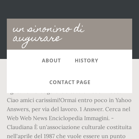
Main
un sinonimo di
navigation
augurare
ABOUT
HISTORY
Voglio augurare buona fortuna a te e a tuo
CONTACT PAGE
figlio. Vorrei augurare a tutti un buon 2009.
Ciao amici carissimi!Ormai entro poco in Yahoo
Answers, per via del lavoro. 1 Answer. Cerca nel
Web Web News Enciclopedia Immagini. -
Claudiana È un'associazione culturale costituita
nell'aprile del 1987 che vuole essere un punto