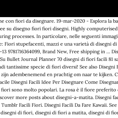
 con fiori da disegnare. 19-mar-2020 - Esplora la bac
dee su disegno fiori fiori disegni. Highly computerised,
ring processes. In particolare, nelle seguenti immagi
 Fiori stupefacenti, mazzi e una varietà di disegni di fi
-13 9781716364099, Brand New, Free shipping in … Diseg
u Bullet Journal Planner 70 disegni di fiori facili 81 s
di tantissime specie di fiori diversi! See also Disegni 
e zijn adembenemend en prachtig om naar te kijken. C
ile Disegni Facili Idee Per Disegnare Come Disegnare
i fiori sono molto popolari. La rosa è il fiore preferit
cover more posts about disegni-a-matita. Disegni fac
umblr Facili Fiori. Disegni Facili Da Fare Kawaii. S
segni di fiori, disegni di fiori a matita, disegni di fior