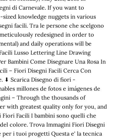
segni di Carnevale. If you want to
e-sized knowledge nuggets in various
gni facili. Tra le persone che scelgono
e meticulously redesigned in order to
ntal) and daily operations will be
Facili Lusso Lettering Line Drawing
 Per Bambini Come Disegnare Una Rosa In
ili – Fiori Disegni Facili Cerca Con
 ⬇ Scarica Disegno di fiori -
zonables millones de fotos e imágenes de
mmagini – Through the thousands of
her with greatest quality only for you, and
 Fiori Facili I bambini sono quelli che
e del colore. Trova Immagini Fiori Disegni
 per i tuoi progetti Questa e' la tecnica