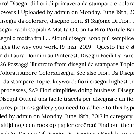
o! Disegni di fiori di primavera da stampare e colorar
owers 1 Uploaded by admin on Monday, June 19th, 201
 disegni da colorare, disegno fiori. 81 Sagome Di Fiori
egni Facili Copiali A Matita O Con La Biro Portale Ba
egni a matita fra i … Alcuni disegni sono più semplice 
hanges the way you work. 19-mar-2019 - Questo Pin è 
i" di Laura Donnini su Pinterest. Disegni Facili Da Far
 26 Passaggi Illustrato from disegni da stampare Topi
 Colorati Amore Coloradisegni. See also Fiori Da Disegn
 da stampare Topic. keyword: fiori disegni highest tra
processes, SAP Fiori simplifies doing business. Diseg
isegni Ottieni una facile traccia per disegnare un fior
ctures pictures gallery you need to adhere to this hype
ed by admin on Monday, June 19th, 2017 in category P
e altijd nog een roos op papier creëren! Find out the
 Fcb Su Disegni Of Disegni Da Disegnare Facili here, 