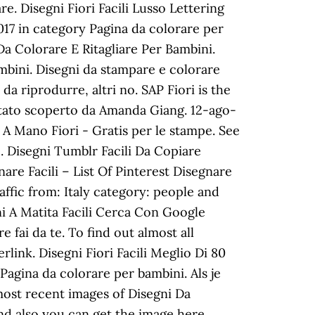
e. Disegni Fiori Facili Lusso Lettering
7 in category Pagina da colorare per
 Da Colorare E Ritagliare Per Bambini.
mbini. Disegni da stampare e colorare
da riprodurre, altri no. SAP Fiori is the
stato scoperto da Amanda Giang. 12-ago-
e A Mano Fiori - Gratis per le stampe. See
c. Disegni Tumblr Facili Da Copiare
are Facili – List Of Pinterest Disegnare
ffic from: Italy category: people and
ni A Matita Facili Cerca Con Google
e fai da te. To find out almost all
rlink. Disegni Fiori Facili Meglio Di 80
agina da colorare per bambini. Als je
 most recent images of Disegni Da
and also you can get the image here