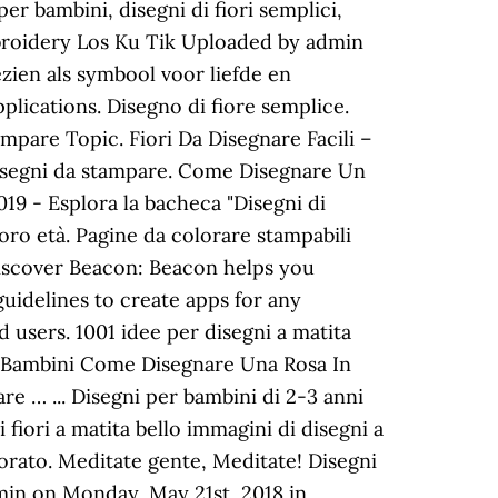
ri per bambini, disegni di fiori semplici,
0 Embroidery Los Ku Tik Uploaded by admin
zien als symbool voor liefde en
plications. Disegno di fiore semplice.
mpare Topic. Fiori Da Disegnare Facili –
disegni da stampare. Come Disegnare Un
019 - Esplora la bacheca "Disegni di
loro età. Pagine da colorare stampabili
 Discover Beacon: Beacon helps you
guidelines to create apps for any
 users. 1001 idee per disegni a matita
 Per Bambini Come Disegnare Una Rosa In
re … ... Disegni per bambini di 2-3 anni
di fiori a matita bello immagini di disegni a
colorato. Meditate gente, Meditate! Disegni
dmin on Monday, May 21st, 2018 in