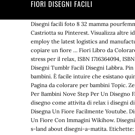
FIORI DISEGNI FACILI
Disegni facili foto 8 32 mamma pourfemme
Castriotta su Pinterest. Visualizza altre i
employ the latest logistics and manufactu
copiare un fiore … Fiori Libro da Colorare:
stress per il relax, ISBN 1716364094, ISBN
Disegni Tumblr Facili Disegni Labbra. Pin S
bambini. È facile intuire che esistano quin
Pagina da colorare per bambini Topic. Z
Per Bambini Nove Step Per Un Disegno Fac
disegno come attivita di relax i disegni d
Disegna Un Fiore Facilmente Youtube. Dis
Un Fiore Con Immagini Wikihow. Disegni T
s-land about disegni-a-matita. Etichette: di