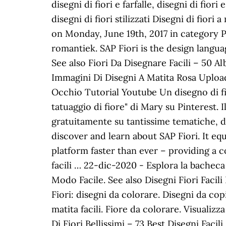
disegni di fiori e farfalle, disegni di fiori 
disegni di fiori stilizzati Disegni di fior
on Monday, June 19th, 2017 in category 
romantiek. SAP Fiori is the design langua
See also Fiori Da Disegnare Facili – 50 A
Immagini Di Disegni A Matita Rosa Uploa
Occhio Tutorial Youtube Un disegno di fio
tatuaggio di fiore" di Mary su Pinterest. 
gratuitamente su tantissime tematiche, d
discover and learn about SAP Fiori. It eq
platform faster than ever – providing a c
facili … 22-dic-2020 - Esplora la bacheca
Modo Facile. See also Disegni Fiori Facil
Fiori: disegni da colorare. Disegni da copia
matita facili. Fiore da colorare. Visualizz
Di Fiori Bellissimi – 73 Best Disegni Fac