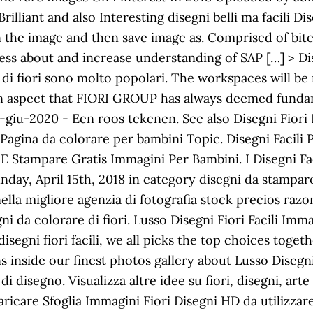
lliant and also Interesting disegni belli ma facili Di
n the image and then save image as. Comprised of bit
s about and increase understanding of SAP […] > Dise
gni di fiori sono molto popolari. The workspaces will b
n aspect that FIORI GROUP has always deemed fundame
4-giu-2020 - Een roos tekenen. See also Disegni Fiori 
agina da colorare per bambini Topic. Disegni Facili
e E Stampare Gratis Immagini Per Bambini. I Disegni Fac
ay, April 15th, 2018 in category disegni da stampare.
k nella migliore agenzia di fotografia stock precios ra
egni da colorare di fiori. Lusso Disegni Fiori Facili I
isegni fiori facili, we all picks the top choices toget
ns inside our finest photos gallery about Lusso Disegni
di disegno. Visualizza altre idee su fiori, disegni, art
ricare Sfoglia Immagini Fiori Disegni HD da utilizzare