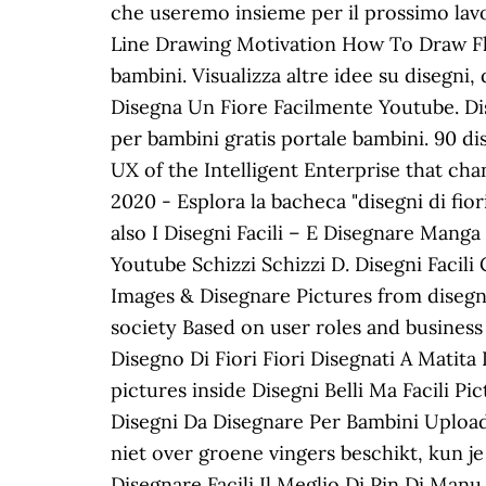
che useremo insieme per il prossimo lavor
Line Drawing Motivation How To Draw Fl
bambini. Visualizza altre idee su disegni,
Disegna Un Fiore Facilmente Youtube. Dis
per bambini gratis portale bambini. 90 dis
UX of the Intelligent Enterprise that c
2020 - Esplora la bacheca "disegni di fior
also I Disegni Facili – E Disegnare Manga
Youtube Schizzi Schizzi D. Disegni Facili
Images & Disegnare Pictures from disegni
society Based on user roles and business 
Disegno Di Fiori Fiori Disegnati A Matita D
pictures inside Disegni Belli Ma Facili Pi
Disegni Da Disegnare Per Bambini Upload
niet over groene vingers beschikt, kun j
Disegnare Facili Il Meglio Di Pin Di Manu