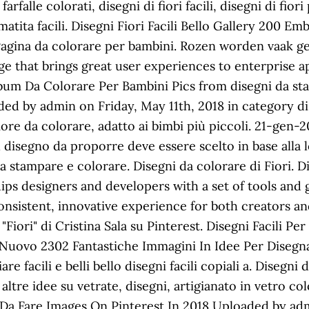
e farfalle colorati, disegni di fiori facili, disegni di fio
i a matita facili. Disegni Fiori Facili Bello Gallery 20
Pagina da colorare per bambini. Rozen worden vaak ge
ge that brings great user experiences to enterprise ap
lbum Da Colorare Per Bambini Pics from disegni da sta
ded by admin on Friday, May 11th, 2018 in category 
re da colorare, adatto ai bimbi più piccoli. 21-gen-2
Il disegno da proporre deve essere scelto in base alla 
a stampare e colorare. Disegni da colorare di Fiori.
uips designers and developers with a set of tools and 
onsistent, innovative experience for both creators and
 "Fiori" di Cristina Sala su Pinterest. Disegni Facili
i Nuovo 2302 Fantastiche Immagini In Idee Per Disegna
re facili e belli bello disegni facili copiali a. Disegni 
a altre idee su vetrate, disegni, artigianato in vetro 
ili Da Fare Images On Pinterest In 2018 Uploaded by a