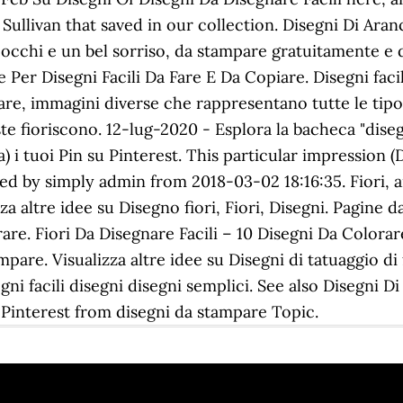
ullivan that saved in our collection. Disegni Di Ara
occhi e un bel sorriso, da stampare gratuitamente e da
Idee Per Disegni Facili Da Fare E Da Copiare. Disegni fac
orare, immagini diverse che rappresentano tutte le tipo
te fioriscono. 12-lug-2020 - Esplora la bacheca "diseg
a) i tuoi Pin su Pinterest. This particular impression (D
sted by simply admin from 2018-03-02 18:16:35. Fiori, 
izza altre idee su Disegno fiori, Fiori, Disegni. Pagine
are. Fiori Da Disegnare Facili – 10 Disegni Da Colora
pare. Visualizza altre idee su Disegni di tatuaggio di 
 facili disegni disegni semplici. See also Disegni Di 
Pinterest from disegni da stampare Topic.