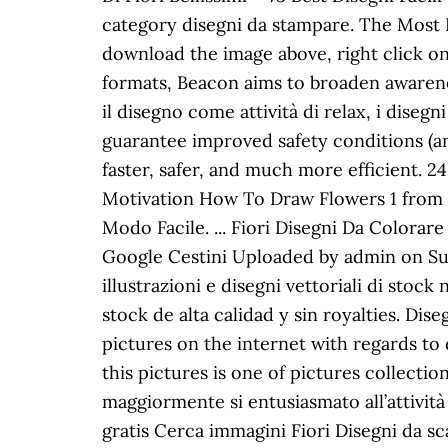
category disegni da stampare. The Most Bri
download the image above, right click o
formats, Beacon aims to broaden awarenes
il disegno come attività di relax, i dise
guarantee improved safety conditions (a
faster, safer, and much more efficient. 2
Motivation How To Draw Flowers 1 from P
Modo Facile. ... Fiori Disegni Da Colorar
Google Cestini Uploaded by admin on Sund
illustrazioni e disegni vettoriali di stoc
stock de alta calidad y sin royalties. Dis
pictures on the internet with regards to d
this pictures is one of pictures collectio
maggiormente si entusiasmato all’attività 
gratis Cerca immagini Fiori Disegni da sca