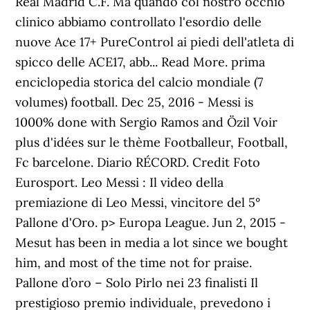
Real Madrid C.F. Ma quando col nostro occhio
clinico abbiamo controllato l'esordio delle
nuove Ace 17+ PureControl ai piedi dell'atleta di
spicco delle ACE17, abb... Read More. prima
enciclopedia storica del calcio mondiale (7
volumes) football. Dec 25, 2016 - Messi is
1000% done with Sergio Ramos and Özil Voir
plus d'idées sur le thème Footballeur, Football,
Fc barcelone. Diario RÉCORD. Credit Foto
Eurosport. Leo Messi : Il video della
premiazione di Leo Messi, vincitore del 5°
Pallone d'Oro. p> Europa League. Jun 2, 2015 -
Mesut has been in media a lot since we bought
him, and most of the time not for praise.
Pallone d’oro – Solo Pirlo nei 23 finalisti Il
prestigioso premio individuale, prevedono i