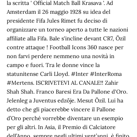
la scritta ' Official Match Ball Krasava '. Ad
Amsterdam il 26 maggio 1928 su idea del
presidente Fifa Jules Rimet fu deciso di
organizzare un torneo aperto a tutte le nazioni
affiliate alla Fifa. Bale s'incline devant CR7, Özil
contre attaque ! Football Icons 360 nasce per
non farvi perdere nemmeno una novità in
campo e fuori. Tra le donne vince la
statunitense Carli Lloyd. #Inter #InterRoma
#Mertens. ISCRIVETEVI AL CANALE!! Zahir
Shah Shah. Franco Baresi Era Da Pallone d'Oro.
Jelenleg a Juventus edzője. Mesut Özil. Lui ha
detto che gli piacerebbe vincere il Pallone
d’Oro perché vorrebbe diventare un esempio
per gli altri. In Asia, il Premio di Calciatore
dell’Anno, sempre negli ultimi vent’anni, è finito