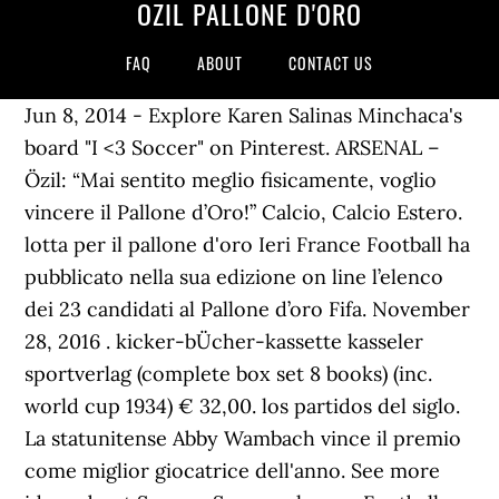
ÖZIL PALLONE D'ORO
FAQ
ABOUT
CONTACT US
Jun 8, 2014 - Explore Karen Salinas Minchaca's
board "I <3 Soccer" on Pinterest. ARSENAL –
Özil: “Mai sentito meglio fisicamente, voglio
vincere il Pallone d’Oro!” Calcio, Calcio Estero.
lotta per il pallone d'oro Ieri France Football ha
pubblicato nella sua edizione on line l’elenco
dei 23 candidati al Pallone d’oro Fifa. November
28, 2016 . kicker-bÜcher-kassette kasseler
sportverlag (complete box set 8 books) (inc.
world cup 1934) € 32,00. los partidos del siglo.
La statunitense Abby Wambach vince il premio
come miglior giocatrice dell'anno. See more