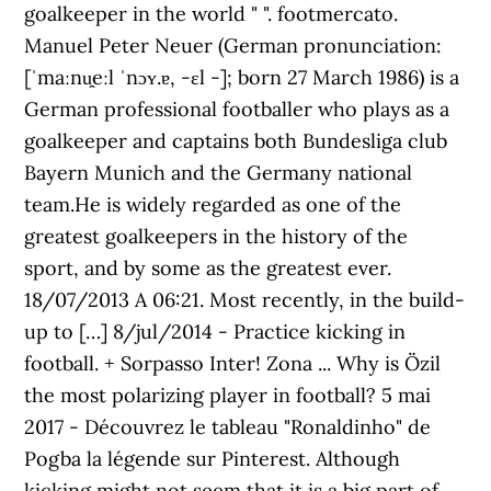
goalkeeper in the world " ". footmercato.
Manuel Peter Neuer (German pronunciation:
[ˈmaːnu̯eːl ˈnɔʏ.ɐ, -ɛl -]; born 27 March 1986) is a
German professional footballer who plays as a
goalkeeper and captains both Bundesliga club
Bayern Munich and the Germany national
team.He is widely regarded as one of the
greatest goalkeepers in the history of the
sport, and by some as the greatest ever.
18/07/2013 A 06:21. Most recently, in the build-
up to […] 8/jul/2014 - Practice kicking in
football. + Sorpasso Inter! Zona ... Why is Özil
the most polarizing player in football? 5 mai
2017 - Découvrez le tableau "Ronaldinho" de
Pogba la légende sur Pinterest. Although
kicking might not seem that it is a big part of