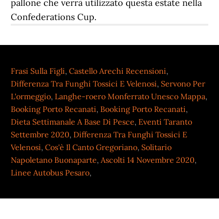
pallone che verrà utilizzato questa estate nella
Confederations Cup.
Frasi Sulla Figli
,
Castello Arechi Recensioni
,
Differenza Tra Funghi Tossici E Velenosi
,
Servono Per
L'ormeggio
,
Langhe-roero Monferrato Unesco Mappa
,
Booking Porto Recanati
,
Booking Porto Recanati
,
Dieta Settimanale A Base Di Pesce
,
Eventi Taranto
Settembre 2020
,
Differenza Tra Funghi Tossici E
Velenosi
,
Cos'è Il Canto Gregoriano
,
Solitario
Napoletano Buonaparte
,
Ascolti 14 Novembre 2020
,
Linee Autobus Pesaro
,