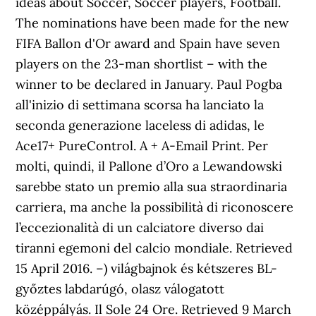
ideas about Soccer, Soccer players, Football.
The nominations have been made for the new
FIFA Ballon d'Or award and Spain have seven
players on the 23-man shortlist – with the
winner to be declared in January. Paul Pogba
all'inizio di settimana scorsa ha lanciato la
seconda generazione laceless di adidas, le
Ace17+ PureControl. A + A-Email Print. Per
molti, quindi, il Pallone d’Oro a Lewandowski
sarebbe stato un premio alla sua straordinaria
carriera, ma anche la possibilità di riconoscere
l’eccezionalità di un calciatore diverso dai
tiranni egemoni del calcio mondiale. Retrieved
15 April 2016. –) világbajnok és kétszeres BL-
győztes labdarúgó, olasz válogatott
középpályás. Il Sole 24 Ore. Retrieved 9 March