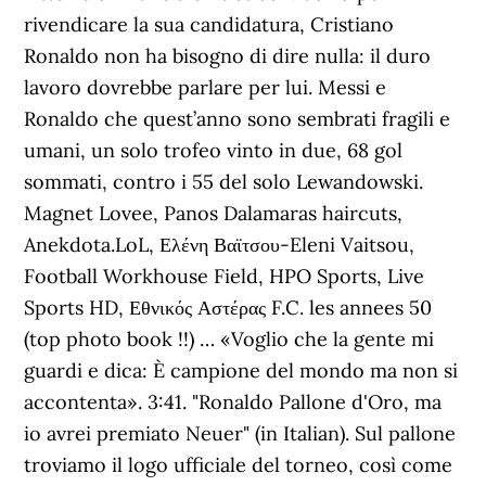
rivendicare la sua candidatura, Cristiano
Ronaldo non ha bisogno di dire nulla: il duro
lavoro dovrebbe parlare per lui. Messi e
Ronaldo che quest’anno sono sembrati fragili e
umani, un solo trofeo vinto in due, 68 gol
sommati, contro i 55 del solo Lewandowski.
Magnet Lovee, Panos Dalamaras haircuts,
Anekdota.LoL, Ελένη Βαϊτσου-Eleni Vaitsou,
Football Workhouse Field, HPO Sports, Live
Sports HD, Εθνικός Αστέρας F.C. les annees 50
(top photo book !!) … «Voglio che la gente mi
guardi e dica: È campione del mondo ma non si
accontenta». 3:41. "Ronaldo Pallone d'Oro, ma
io avrei premiato Neuer" (in Italian). Sul pallone
troviamo il logo ufficiale del torneo, così come