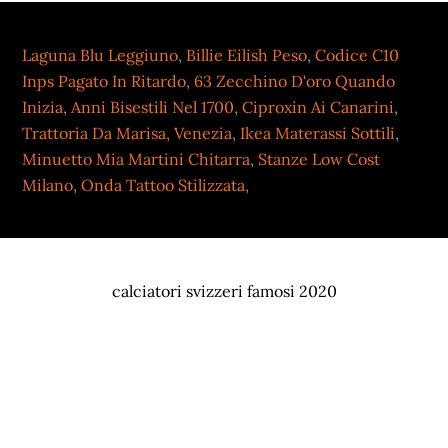
Laguna Blu Leggiuno
,
Billie Eilish Peso
,
Codice C10
Inps Pagato In Ritardo
,
63 Zecchino D'oro Quando
Inizia
,
Anni Bisestili Nel 1700
,
Ciproxin Ai Canarini
,
Trattoria Da Marisa, Venezia
,
Ikea Materassi Sottili
,
Minuetto Mia Martini Chitarra
,
Stanze Low Cost
Milano
,
Onda Tattoo Stilizzata
,
calciatori svizzeri famosi 2020