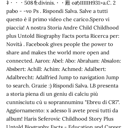
ﾈ・・・508をdivinis.・・殿 oめΙΙΙΙΙΗ931>a.C. 2
pabo - -vo Ps . Rispondi Salva. Salve a tutti
questo è il primo video che carico.Spero vi
piaccia! A nostra Storia Andre Child Childhood
plus Untold Biography Facts porta Ricerca per:
Novità . Facebook gives people the power to
share and makes the world more open and
connected. Aaron: Abel: Abo: Abraham: Absalon:
Absbert: Achill: Achim: Achmed: Adalbert:
Adalbrecht: Adalfried Jump to navigation Jump
to search. Grazie :) Rispondi Salva. LB presenta
a storia piena di un geniu di calciu più
cunnisciutu cù u soprannuminu "Ebreu di CR7".
Aggiornamento: x adesso li avete presi tutti da
album! Haris Seferovic Childhood Story Plus
Untold Biography Facts - Education and Career