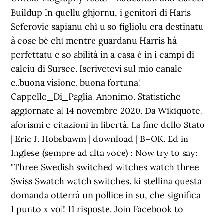
Buildup In quellu ghjornu, i genitori di Haris
Seferovic sapianu chì u so figliolu era destinatu
à cose bè chì mentre guardanu Harris hà
perfettatu e so abilità in a casa è in i campi di
calciu di Sursee. Iscrivetevi sul mio canale
e..buona visione. buona fortuna!
Cappello_Di_Paglia. Anonimo. Statistiche
aggiornate al 14 novembre 2020. Da Wikiquote,
aforismi e citazioni in libertà. La fine dello Stato
| Eric J. Hobsbawm | download | B–OK. Ed in
Inglese (sempre ad alta voce) : Now try to say:
"Three Swedish switched witches watch three
Swiss Swatch watch switches. ki stellina questa
domanda otterrà un pollice in su, che significa
1 punto x voi! 11 risposte. Join Facebook to