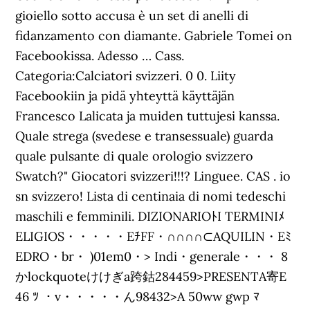
gioiello sotto accusa è un set di anelli di
fidanzamento con diamante. Gabriele Tomei on
Facebookissa. Adesso … Cass.
Categoria:Calciatori svizzeri. 0 0. Liity
Facebookiin ja pidä yhteyttä käyttäjän
Francesco Lalicata ja muiden tuttujesi kanssa.
Quale strega (svedese e transessuale) guarda
quale pulsante di quale orologio svizzero
Swatch?" Giocatori svizzeri!!!? Linguee. CAS . io
sn svizzero! Lista di centinaia di nomi tedeschi
maschili e femminili. DIZIONARIOﾄI TERMINIﾒ
ELIGIOS・・・・・EﾁFF・∩∩∩∩⊂AQUILIN・Eﾐ
EDRO・br・ )01em0・> Indi・generale・・・ 8
かlockquoteけけぎa跨鈷284459>PRESENTA寄E
46 ﾂ ・v・・・・・ん98432>A 50ww gwp ﾏ