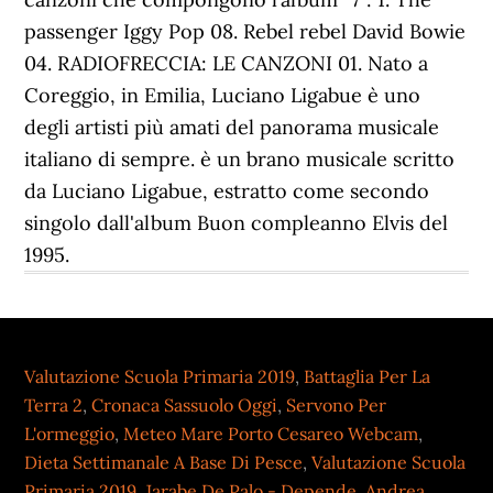
passenger Iggy Pop 08. Rebel rebel David Bowie
04. RADIOFRECCIA: LE CANZONI 01. Nato a
Coreggio, in Emilia, Luciano Ligabue è uno
degli artisti più amati del panorama musicale
italiano di sempre. è un brano musicale scritto
da Luciano Ligabue, estratto come secondo
singolo dall'album Buon compleanno Elvis del
1995.
Valutazione Scuola Primaria 2019
,
Battaglia Per La
Terra 2
,
Cronaca Sassuolo Oggi
,
Servono Per
L'ormeggio
,
Meteo Mare Porto Cesareo Webcam
,
Dieta Settimanale A Base Di Pesce
,
Valutazione Scuola
Primaria 2019
,
Jarabe De Palo - Depende
,
Andrea