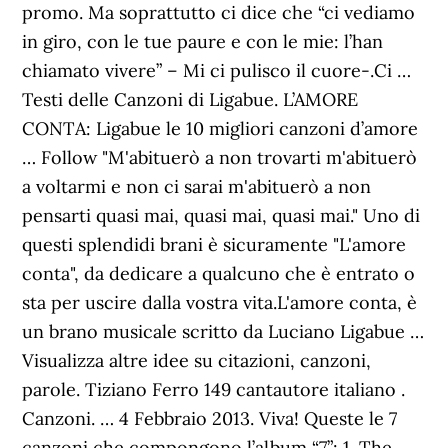
promo. Ma soprattutto ci dice che “ci vediamo
in giro, con le tue paure e con le mie: l’han
chiamato vivere” – Mi ci pulisco il cuore-.Ci …
Testi delle Canzoni di Ligabue. L’AMORE
CONTA: Ligabue le 10 migliori canzoni d’amore
… Follow "M'abituerò a non trovarti m'abituerò
a voltarmi e non ci sarai m'abituerò a non
pensarti quasi mai, quasi mai, quasi mai." Uno di
questi splendidi brani è sicuramente "L'amore
conta", da dedicare a qualcuno che è entrato o
sta per uscire dalla vostra vita.L'amore conta, è
un brano musicale scritto da Luciano Ligabue …
Visualizza altre idee su citazioni, canzoni,
parole. Tiziano Ferro 149 cantautore italiano .
Canzoni. … 4 Febbraio 2013. Viva! Queste le 7
canzoni che compongono l’album “7”: 1. The