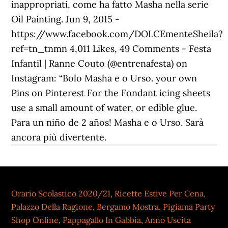
inappropriati, come ha fatto Masha nella serie
Oil Painting. Jun 9, 2015 -
https://www.facebook.com/DOLCEmenteSheila?
ref=tn_tnmn 4,011 Likes, 49 Comments - Festa
Infantil | Ranne Couto (@entrenafesta) on
Instagram: “Bolo Masha e o Urso. your own
Pins on Pinterest For the Fondant icing sheets
use a small amount of water, or edible glue.
Para un niño de 2 años! Masha e o Urso. Sarà
ancora più divertente.
Orario Scolastico 2020/21
,
Ricette Estive Per Cena
,
Palazzo Della Ragione, Bergamo Mostra
,
Pigiama Party
Shop Online
,
Pappagallo In Gabbia
,
Anno Uscita