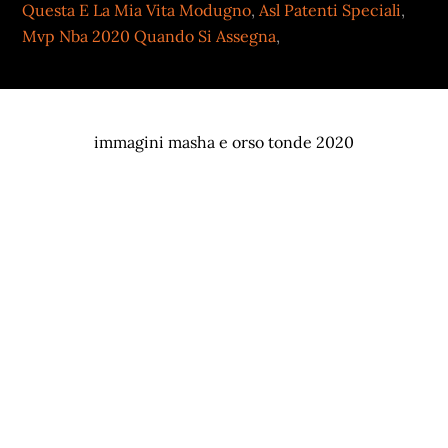
Questa E La Mia Vita Modugno
,
Asl Patenti Speciali
,
Mvp Nba 2020 Quando Si Assegna
,
immagini masha e orso tonde 2020