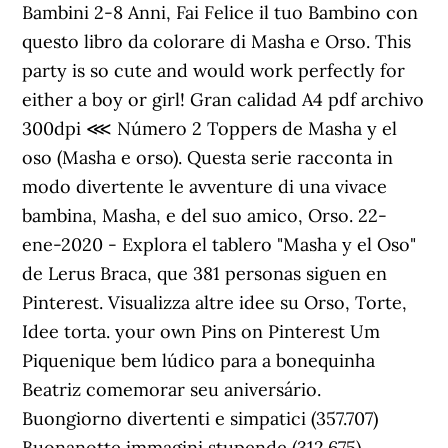
Bambini 2-8 Anni, Fai Felice il tuo Bambino con
questo libro da colorare di Masha e Orso. This
party is so cute and would work perfectly for
either a boy or girl! Gran calidad A4 pdf archivo
300dpi ⋘ Número 2 Toppers de Masha y el
oso (Masha e orso). Questa serie racconta in
modo divertente le avventure di una vivace
bambina, Masha, e del suo amico, Orso. 22-
ene-2020 - Explora el tablero "Masha y el Oso"
de Lerus Braca, que 381 personas siguen en
Pinterest. Visualizza altre idee su Orso, Torte,
Idee torta. your own Pins on Pinterest Um
Piquenique bem lúdico para a bonequinha
Beatriz comemorar seu aniversário.
Buongiorno divertenti e simpatici (357.707)
Buonanotte immagini stupende (312.675)