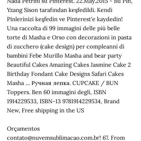
Nada Petrini su Pinterest. 22.May.2015 - Bu Pin,
Yzang Sison tarafından keşfedildi. Kendi
Pinlerinizi keşfedin ve Pinterest'e kaydedin!
Una raccolta di 99 immagini delle più belle
torte di Masha e Orso con decorazioni in pasta
di zucchero (cake design) per compleanni di
bambini Febe Murillo Masha and bear party
Beautiful Cakes Amazing Cakes Jasmine Cake 2
Birthday Fondant Cake Designs Safari Cakes
Masha … Ручная лепка. CUPCAKE / BUN
Toppers. Ben 60 immagini degli, ISBN
1914229533, ISBN-13 9781914229534, Brand
New, Free shipping in the US
Orçamentos
contato@nuvemsublimacao.com.br! 67. From