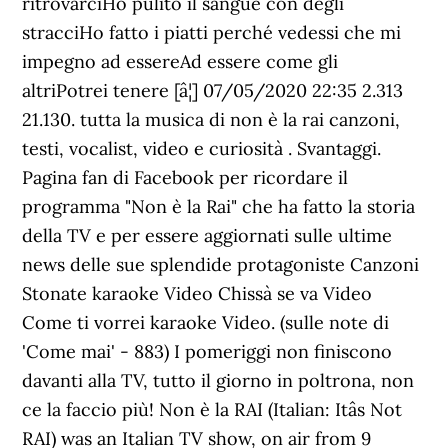
ritrovarciHo pulito il sangue con degli
stracciHo fatto i piatti perché vedessi che mi
impegno ad essereAd essere come gli
altriPotrei tenere [â¦] 07/05/2020 22:35 2.313
21.130. tutta la musica di non è la rai canzoni,
testi, vocalist, video e curiosità . Svantaggi.
Pagina fan di Facebook per ricordare il
programma "Non è la Rai" che ha fatto la storia
della TV e per essere aggiornati sulle ultime
news delle sue splendide protagoniste Canzoni
Stonate karaoke Video Chissà se va Video
Come ti vorrei karaoke Video. (sulle note di
'Come mai' - 883) I pomeriggi non finiscono
davanti alla TV, tutto il giorno in poltrona, non
ce la faccio più! Non è la RAI (Italian: Itâs Not
RAI) was an Italian TV show, on air from 9