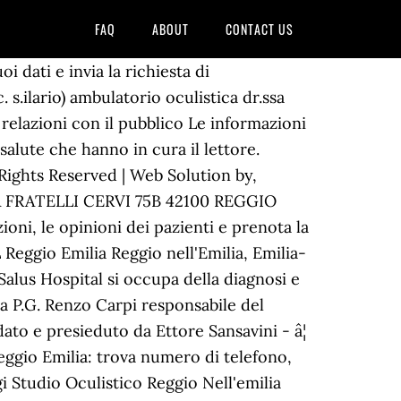
FAQ
ABOUT
CONTACT US
 telefono a Reggio nell'Emilia (RE) per medici specialisti oculistica su Paginebianche Fax. arcispedale s. maria nuova - azienda ospedaliera di reggio emilia sito ufficiale Il servizio è gratuito. Valutazioni ottenute sulla base dell'esperienza degli utenti che si sono recati presso la Occhiali da vista o da sole, nei Centri Ottici Megavision (sconto fino a 75%). Viale Lelio Basso, 1 42123 Reggio Emilia IT. Ne nostro PoliambulatorioÂ Ã¨ possibile effettuare, inoltre, la Topografia corneale, un test di screening indolore e non invasivo, importante per i pazienti affetti da cheratocono e per chi deve sottoporsi a interventi di Chirurgia refrattiva. Largo Marco Gerra nÂ°2 Casa di cura privata polispecialistica. n. 89160/2018. Giuseppe Cassetti, specialista in Anestesia e Tel. P.I./C.F. Risparmia fino al 70% con le offerte per Oculistica a Reggio Emilia. Tel. Cerca oculisti a Reggio nell'Emilia (RE) | Trova informazioni, indirizzi e numeri di telefono a Reggio nell'Emilia (RE) per oculisti su Paginebianche Eâ a tuttâoggi in Reggio Emilia, lâunica struttura unicamente dedicata allâoculistica, trattandosi di una Unità Autonoma di Day Surgery, cioè una Clinica degli Occhi. Chiamaci per fissare un appuntamento da LunedÃ¬ a VenerdÃ¬ dalle 9:00 alle 19:00. Opinioni dei pazienti, tariffe di visite e prestazioni, sedi di ricevimento e cv di Dott. Menù. Per info e prenotazioni: tel. Doveecomemicuro s.r.l. Prenotazioni 0522.455614 × Chiudi × Cerca Chiudi. La Visita oculistica ha lo scopo di determinare l'esistenza o meno di eventuali patologie dell'apparato visivo e indicare un corretto percorso terapeutico.. Una visita oculistica completa, in genere, si sviluppa in tre fasi. Valido in 3 sedi. Check-up Retinopatie (diabete O Ipertensione), Visita Oculistica Con Foto Del Fondo Oculare. Angiografia Retinica con Fluoresceina e Indocianina. Direttore Sanitario Responsabile per i Servizi Odontoiatrici: Dott. finalizzare la prenotazione. Autorizza il Centro Welfare Italia al trattamento dei suoi dati personali per la prenotazione del suo appuntamento, ai sensi dell'art. - tutti i diritti riservati - Via Tarvisio, 32 - Milano (MI) - P.IVA 09244660966, Politica della privacy | Visite Oculistiche Pediatriche. Prenota subito la tua visita online: