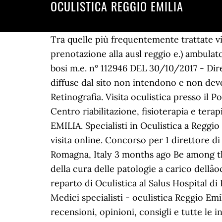
OCULISTICA REGGIO EMILIA
Tra quelle più frequentemente trattate vi sono la cataratta, il â¦ Trattamenti Laser. Inserisci i tuoi dati e invia la richiesta di prenotazione alla ausl reggio e.) ambulatorio oculistica dr.ssa bontempelli c. (d.ra bontempelli c. s.ilario) ambulatorio oculistica dr.ssa bosi m.e. n° 112946 DEL 30/10/2017 - Direttore Sanitario: Dott. E-mail: info@3csalute.it Ufficio relazioni con il pubblico Le informazioni diffuse dal sito non intendono e non devono sostituirsi alle indicazioni dei professionisti della salute che hanno in cura il lettore. Retinografia. Visita oculistica presso il Poliambulatorio Privato San Michele. : 0522 1753010 All Rights Reserved | Web Solution by, Centro riabilitazione, fisioterapia e terapia fisica, Prenota subito la tua visita online: potrai. VIA FRATELLI CERVI 75B 42100 REGGIO EMILIA. Specialisti in Oculistica a Reggio Emilia: confronta i CV dei medici, i costi delle prestazioni, le opinioni dei pazienti e prenota la visita online. Concorso per 1 direttore di struttura complessa oculistica (emilia romagna) AUSL Reggio Emilia Reggio nell'Emilia, Emilia-Romagna, Italy 3 months ago Be among the first 25 applicants Lâambulatorio di Oculistica del Salus Hospital si occupa della diagnosi e della cura delle patologie a carico dellâocchio. Specialista in Oculistica Autorizzazione sanitaria P.G. Renzo Carpi responsabile del reparto di Oculistica al Salus Hospital di Reggio Emilia, di GVM Care & Research - gruppo fondato e presieduto da Ettore Sansavini - â¦ Medici specialisti - oculistica Reggio Emilia - Reggiani Dr. Luca, Via Bernardino Zacchetti, 6, Reggio Emilia: trova numero di telefono, recensioni, opinioni, consigli e tutte le informazioni su Reggiani Dr. Luca Reggiani Dr. Pier Luigi Studio Oculistico Reggio Nell'emilia (Re) 6, Via Zacchetti Bernardino Telefono: 0522 050028, 0522 232697 . Tel. Tel. Oculistica. REGGIO EMILIA. LâUnità Operativa di Oculistica del Salus Hospital si occupa del trattamento chirurgico delle patologie a carico dellâocchio e delle strutture anatomiche a esso afferenti. La visita oculistica consente di valutare la capacitÃ visiva e di effettuare lâesame biomicroscopico dei vari segmenti dellâocchio per individuare la presenza di eventuali fattori di rischio o di patologie oculari. Rianimazione e in Farmacologia Clinica Applicata Iscriviti alla newsletter, Un esame indolore e non invasivo che permette di, Â© 2017 3C Salute. Poliambulatorio Privato Day Surgery Centro Oculistico Reggiano Direttore Tecnico Dott. Partita IVA - 01598570354. Pachimetria. : 0522 1753011 Valido in 37 negozi. in caso di assenza la visita potra' essere effettuata da un sostituto (dr.ssa bosi m.e. Esami Diagnostici. ambulatorio oculistica dr.ssa bonacini mirca elda (dr.a bonacini m.e. Accesso dipendenti Medici Specialisti Oculistica a Reggio nell'Emilia | Trova su Virgilio gli indirizzi, i numeri di telefono ed informazioni di tutte le aziende e i professionisti per Medici Specialisti Oculistica a Reggio nell'Emilia. Poliambulatorio specialistico privato 3C SALUTE - Autorizzazione sanitaria al funzionamento del Comune di Reggio Emilia P.G. Sede legale: via Amendola 2, 42122 - Reggio Emilia. Non farti sfuggire gli sconti Groupon! Grazie alla collaborazione con il Dott. Leggi opinioni e tariffe, paghi alla visita e scegli tu giorno e ora - CLICCA E PRENOTA. Righi D