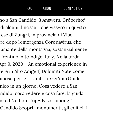
FAQ
ABOUT
CONTACT US
ribile solo a piedi ed alcune pregevoli chiese; merita sicuramente una visita la Chiesa di San Michele, in stile barocco con interno preziosamente decorato. Parte dei comuni delle “Tre Cime”, assieme ai comuni di Sesto e San Candido, ... Cosa vedere . View in a map. COSA VEDERE SAN CANDIDO. Edificio di culto Chiesa di San Giovanni Battista. The Austrian border is very near and its vocation is the well being. Forte Platzweisen - Prato Piazza Braies / Prags 12,1 Km. Ecco qui cosa vedere a Lienz in un giorno… A wonderfully situated farm with comfortable, spacious apartments for a eventful, but at the same time relaxing holiday: Our farm, the Gröberhof in the small quiet village Versciaco near San Candido in Alta Pusteria is the ideal place for your summer or winter holiday! Favourite answer. Edificata sui resti della vecchie chiesa costruita dai benedettini nella prima metà del IX secolo, la Chiesa di San Giovanni Battista è il principale edificio... Edificio di culto Santuario di Santa Maria. Today it is a renowned winter and summer tourist resort of the Dolomites, included in the Tre Cime natural park. Cosa vedere a San Candido in estate Dove si trova San Candido. Circondato dalla corona delle Dolomiti, patrimonio dell'umanità UNESCO, San Candido, assieme alla vicina Sesto, si colloca oltre lo spartiacque alpino. Paesi della zona rossa colpiti dal Coronavirus: quali sono e cosa visitare dopo l’emergenza? Cosa vedere a San Candido. 21 ago 2017 - Cosa vedere in Val Pusteria: San Candido, Dobbiaco e Braies. . In fondo è un pezzo importante della storia di questa zona. San Candido: cosa vedere in un week end La neve soffice delle piste del Plan de Corones. Imagine your holiday. Cosa vedere a San Candido; 21 Collaboratori. Dopo averci trascorso quattro giorni nel mese di settembre l’ho rivalutato molto come meta. Meravigliosa. Rating. Cosa vedere a San Candido: un viaggio tra le Dolomiti… Trentino Alto Adige. Volevo sapere cosa c'era da vedere e posti divertenti... anche per trovarsi con altri ragazzi.. Answer Save. 12-lug-2019 - Un weekend a San Vigilio di Marebbe praticando tutte le attività sulla neve senza sci. If you are wondering why then the moment has come to … 8-ago-2013 - La Malga San Silvestro, San Candido, Trentino-Alto Adige, Italy. Cosa vedere a San Candido DoloMythos. Leggi anche. San Candido (IPA:/sanˈkandido/, Innichen in tedesco IPA:/ˈiniçn/) è un comune italiano di 3.175 abitanti della provincia autonoma di Bolzano, nell'Alta Pusteria. La Val Pusteria è di sicuro una delle valli più conosciute delle Dolomiti. Get 1,000GB of photo storage free. Forte Mitterberg - Mitterberg Sesto / Sexten 7,5 Km. Da San Candido a Lienz: cosa vedere. Lunga quasi 70 chilometri, è un vero paradiso di cose da vedere, di paesi incantati, escursioni sulle montagne patrimonio Unesco e benessere ai massimi livelli. Un salto nel tempo. 210,25€ GetYourGuide Bolzano: tour privato lungo la Strada delle Grandi Dolomiti (11) a partire da.