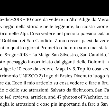
 e relax nel cuore dell’Umbria. Every year many people choose Trentino-South Tyrol for their holiday. È inoltre un comune mercato.Geografia fisicaSan Candido è situato nei pressi della sella di Dobbiaco, al di là dello spartiacque alpino, poiché attraversato dal fiume Drava, affluente del Danubio. 9.7. Le camere sono perfette, bagni impeccabili ed ogni cosa funziona, anche la macchinetta del caffè sul pianerottolo! Da non perdere a San Candido oltre al centro del paese, anche la chiesa in stile romanico dedicata a San Michele che nel 1735 viene completamente ristrutturata in stile barocco. 8.8. Se si pensa però a cosa doveva essere questo posto all’epoca del suo antico splendore si può capire l’importanza di questa costruzione. 15-dic-2018 - 10 cose da vedere in Alto Adige da Merano a San Candido. febbraio 2020. Umbria. Tempietto del Clitunno: sito Unesco dei Longobardi in Italia. Ai piedi del Monte Baranci si sviluppa il comune di San Candido, un posto che non vi potete perdere se vi trovate in Val Pusteria. Cosa vedere nei dintorni di San Candido! Visit our San Candido travel guide. Castel Lamberto - Lunes Brunico / Bruneck 24,9 Km. San Candido is an Italian municipality of the Autonomous Province of Bolzano, in Trentino-Alto Adige, located in Alta Pusteria. La nostra prima tappa a San Candido è il DoloMythos, il Museo delle Dolomiti, fondato da Michael Wachtler. . Montagna di Viaggi: Cosa fare a San Vigilio di Marebbe in inverno se non si sa sciare. Cosa c'è di bello da vedere a San Candido? (Le distanze sono da intendersi "in linea d'aria".) Situato a San Candido, il JOAS natur.hotel.b&b vanta una terrazza solarium, un centro benessere, l'accesso diretto alle piste sciistiche,… Prenota ora. Qui c’è il museo Loacker Mondo Bontà, posta ideale per fare scorta di dolciumi. Nasce un centro culturale. 246,80€ GetYourGuide Tour privato in auto di 1 giorno nel cuore delle Dolomiti (17) a partire da. Chiesa del Santo Sepolcro e Cappella di Altötting ^ Arriviamo nei pressi della chiesa del Santo Sepolcro quasi per sbaglio: sul nostro itinerario in bicicletta rimaniamo colpiti da questa chiesa che si trova ribassata rispetto alla strada che stiamo percorrendo. Rasiglia: visitare il borgo dei ruscelli in Umbria. da San Candido / Innichen. Si tratta di un luogo perfetto da scegliere come destinazione di viaggio. da San Candido / Innichen. 100% delle recensioni verificate. Cosa vedere a San Candido: il borgo. Dove noleggiare le bici, cosa mettere nello zaino, cosa vedere lungo il percorso e tutte le attività sulla ciclabile San Candido-Lienz! Le cittadine perfette per il relax, le passeggiate e per le famiglie, la loro bellezza vi colpirà subito. See more ideas about Boutique hotel, Dolomites, Zenana. Located in San Candido, Pension Haunold is near a train station. San Candido e il Duomo . da San Candido / Innichen. Il borgo di San Candido si trova nello splendido territorio della provincia di Bolzano. Cosa vedere in 5 giorni sulle Dolomiti: il nostro itinerario… Umbria. What's nearby. agosto 2020. Forte Landro - Lago Landro Dobbiaco / Toblach 10,4 Km. Nel 769 d.C. Tassilo III, Duca di Baviera, contribuisce in modo determinante alla costruzione di un convento. The home for all your photos. Ad ogni piano c'è una sorpresa, qualcosa di curato che senza che bene accorgi ti fa sentire come a casa. Vado la prossima settimana in vacanza con i miei a San Candido e mi hanno dato il via libera per le uscite. La sua creazione ruota attorno alle chiese costruite dai monaci benedettini, che compirono un’opera di evangelizzazione in opposizione alle popolazioni slave pagane che premevano a est. Qui infatti troverete diverse sorgenti ognuna adatta a curare malanni differenti. The area's natural beauty can be seen at Tre Cime Nature Park and Lake Dobbiaco. Molto buona. Live it in South Tyrol. Cosa vedere a San Candido e dintorni: Pittoresco borgo montano al confine con l’Austria, presenta un bel centro storico percor