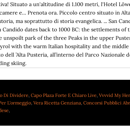
o Di Dividere
,
Capo Plaza Forte E Chiaro Live
,
Vvvvid My He
Per L'ormeggio
,
Vera Ricetta Genziana
,
Concorsi Pubblici Ab
lese
,