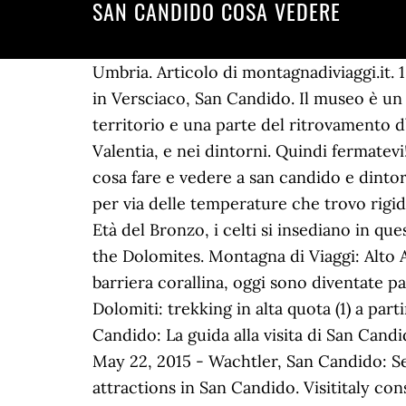
SAN CANDIDO COSA VEDERE
Umbria. Articolo di montagnadiviaggi.it. 15-dic-2018 - 10 cose da vedere in Alto Adige da Merano a San Candido. 3 Answers. Gröberhof in Versciaco, San Candido. Il museo è un viaggio nella storia e nelle leggende, la ricostruzione di alcuni dinosauri che vissero in questo territorio e una parte del ritrovamento d’oro nelle Alpi. Cosa vedere nel piccolo paesino calabrese di Zungri, in provincia di Vibo Valentia, e nei dintorni. Quindi fermatevi! Dobbiaco & San Candido. Zona rossa: i paesi da vedere dopo l’emergenza Coronavirus. che cosa fare e vedere a san candido e dintorni in quattro giorni Premetto che non sono mai stata amante della montagna, sostanzialmente per via delle temperature che trovo rigide. 8-ago-2013 - La Malga San Silvestro, San Candido, Trentino-Alto Adige, Italy. Nella tarda Età del Bronzo, i celti si insediano in questo paesaggio incorniciato dai giganti delle Dolomiti. Apr 9, 2020 - An emotional experience in the Dolomites. Montagna di Viaggi: Alto Adige: le 10 cose da vedere. Map. Lv 6. Top 10 cosa vedere in Alto Adige 1) Dolomiti Nate come barriera corallina, oggi sono diventate patrimonio UNESCO 2) Lago di Braies Divenuto luogo famoso per le … Umbria. GetYourGuide Dolomiti: trekking in alta quota (1) a partire da. Ecco il mio articolo su cosa vedere e fare a Brunico in un giorno. Cosa vedere a San Candido: La guida alla visita di San Candido e delle sue attrazioni. Salvato da flickr.com. San Candido: cosa vedere e cosa fare, la guida. May 22, 2015 - Wachtler, San Candido: See 140 reviews, articles, and 47 photos of Wachtler, ranked No.1 on TripAdvisor among 4 attractions in San Candido. Visititaly consiglia le attrazioni e cose più importanti da fare a San Candido Scopri i monumenti, gli edifici, i tesori naturali e tutti i dettagli che caratterizzano San Candido e … Il paesaggio spettacolare che la circonda, infatti, è perfetto per escursioni e lunghe passeggiate, a piedi o in mountain bike. 15-dic-2018 - 10 cose da vedere in Alto Adige da Merano a San Candido. Le origini di San Candido. San Candido è una piccola bomboniera luccicante, la pagina bianca di un diario, un abito da sera di alta classe. Le presento in coppia perché sono davvero vicinissime una all’altra. Turismo Cosa vedere Dove dormire Ristoranti Foto Attività a San Candido. Sunworld. Il Museo si trova al piano sottostante del negozio di souvenir. Zungri: cosa vedere nel paesino calabrese . Quando l’antica borghesia veniva a San Candido per depurarsi. Ecco cosa vedere a San Candido. Upload, access, organize, edit, and share your photos from any device, from anywhere in the world. Acquafun and Gustav Mahler Zoo are also worth visiting. Una curiosità: poco dopo il confine di stato con l’Italia, si incontra la località di Heinfels, lungo la stessa strada che vi porta a Lienz. Flickr. Torniamo indietro nel tempo, a millenni fa. 12-lug-2019 - Un weekend a San Vigilio di Marebbe praticando tutte le attività sulla neve senza sci .. Articolo di montagnadiviaggi.it. San Candido: cosa vedere e cosa fare. Fonti del Clitunno: natura