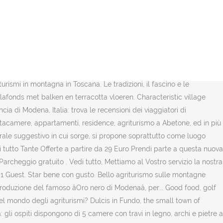
y in Nonantola, and the Palazzo Ducale in Sassuolo. Parliamo italiano e altre 43 lingue. Agriturismo Modena Parti per la tua vacanza nel cuore dell'Emilia-Romagna scegliendo uno dei migliori 11 agriturismi a Modena e dintorni. Agriturismo Mulino Vivi - Serramazzoni In mezzo alle colline/montagne modenesi immerso nella natura, bellissimo posto caratteristico sia al'interno che all'esterno; primi favolosi, secondi ottimi che fanno veramente assaporare la cucina casereccia ad ottimi livelli con un buonissimo rapporto qualità/prezzo. Scopri i 27 ristoranti dove mangiare a Modena, nei migliori agriturismi selezionati da noi. Camere e... Tipologia: Appartamenti Camere Soggiorno nella Natura È arrivato il momento di venire a raccogliere le castagne, il frutto simbolo dell’autunno per eccellenza che qui, tra le nostre montagne, non solo è ampiamente diffuso, ma anche protagonista di feste, tradizioni e sapori tutti da scoprire. Vedi le recensioni degli ospiti e prenota l'agriturismo ideale per il tuo viaggio. Dominating the landscape is the Po plain, studded with rural farms that have been perfectly conserved. Camere pulite e confortevoli. L`atmosfera Ã¨ familiare, la colazione ricca e biologica. An old stone mill that comes back to life. Vedi tutto, L 'Agriturismo Pra ' Rosso Ã¨ situato in una delle prime Aree protette della Regione Emilia-Romagna, le Salse di Nirano. Agriturismo Montoggio: Agriturismi in zona Montoggio. muchacha197891. Le montagne italiane Le migliori e più confortevoli soluzioni per una vacanza in agriturismo in montagna. Montagne del Trentino, Italia: trova le offerte per i migliori agriturismi! Tutti gli agriturismi in montagna in Trentino Alto Adige. Between Modena and Bologna, food and wine or family holiday with breakfast with bio-produce. Una regione che offre incantevoli paesaggi che si allungano dall'Adriatico fino all'Appennino. Surrounded by greenery, beech and fir woods and alpine pastures, it is the ideal place for nature lovers in peace and quiet. The agriturismo is a founding member of the Association Emilia Organic Farm Holiday. Vedi tutto, Soggiorno nella Natura Ottimo 9.4 / 10 (18) 56 € 1 notte, 2 ospiti contatta. E' una delle ultime montagne prima di arrivare al confine con la Toscana, o potremmo dire che è una delle prime montagne prima di superare la famosa Linea Gotica. 5% discount - For our users onlySign in to see the deals reserved for our users. Il modo migliore per scoprire un posto nuovo Ã¨ condividere la vita degli abitanti... Agrituristica Biologica Cà de Frà. Un agriturismo tranquillo, per una cena intima ma anche in compagnia con famiglia e amici come nel mio caso. Modena è la patria dei motori e della Ferrari , dell' aceto balsamico e fulcro di una vasta area pianeggiante ricca di gioielli artistici e culturali. Agriturismo Piemonte. Guarda le foto e la mappa, leggi descrizioni e recensioni e scegli la vacanza più adatta a te a prezzi vantaggiosi. An organic agriturismo near the Sassi di Rocca Malatina and Corno alle Scale nature parks. Bagno in camera. Vedi tutto, Nel cuore del Parco dei Sassi di Roccamalatina a Monteorsello di Guigli