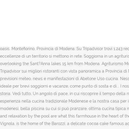
Recensioni, prezzo medio e piatti tipici dei ristoranti a Modena. Grazie, VIAGGIATOREDATEMPO . Con appartamenti e camere, piscina, ristorante, maneggio,Parco Avventura.Tanti animali … Contatta il tuo Agriturismo ideale con Ristorante, Piscina e SPA. Mostra prezzi . Nessuna commissione, Deliziose camere e monolocali in antico casale ristrutturato immerso nella natura, ma allo stesso tempo a soli 3 km da Maranello. Agriturismo in Emilia-Romagna. La struttura dispone di cinque mini-appartamenti arredati con mobili d`epoca della campagna emiliana, con camere doppie o matrimoniali, e la possibilitÃ di aggiungere altri letti o,... Restaurant with farm produce, gym for keeping fit. Il territorio Ã¨ diviso in due aree: una montuosa, il cui punto piÃ¹ alto Ã¨ il Parco Regionale dellâAlto Appennino Modenese, e una collinare che si estende fino al confine con la Lombardia. E già a terra in gran parte dei boschi dell’Oasi. Percorsi Natura. Vedi tutto, Lâ alpe di Sara Ã¨ un antica casa padronale risalente al 1867, situata a 1.400 mt alle pendici del Monte Cimone, sugli Appennini Tosco Emiliani in provincia di Modena, vicino al... Three buildings from the Napoleonic era, Emilian specialities and a homely atmosphere in a natural oasis. Montefiorino, Provincia di Modena: Su Tripadvisor trovi 1.243 recensioni su cose da fare, ristoranti e hotel a Montefiorino. Tutti gli agriturismi in montagna in Toscana. Le tradizioni, il fascino e le eccellenze di un territorio si mettono in rete. Soggiorna in un agriturismo e riscopri la natura. De kamers van dit stenen landhuis hebben plafonds met balken en terracotta vloeren. Characteristic village overlooking the Sant?Anna lakes 15 km from Modena. Agriturismo Modena: Agriturismi in zona Modena. Migliori ristoranti con vista a Provincia di Modena, Italia: trova le recensioni dei viaggiatori di Tripadvisor sui migliori ristoranti con vista panoramica a Provincia di Modena e fai ricerche per prezzo, località e altro. Hotel, alberghi, affittacamere, appartamenti, residence, agriturismo a Abetone, ed in più previsioni meteo, news e manifestazioni di Abetone Uso cucina. Nessuna commissione, L'agriturismo "la lupa", in virtÃ¹ dello scenario naturale suggestivo in cui sorge, si propone soprattutto come luogo ideale per brevi soggiorni e vacanze, come punto di sosta e di... I nostri sei grande appartamenti sono arredati con lo stile e il gusto... Vedi tutto Tante Offerte a partire da 29 Euro Prendi parte a questa nuova storia. Vedi tutto, Un angolo di pace, in cui riscoprire il tempo della natura e il piacere della cucina autentica dellâAppennino modenese. Parcheggio gratuito . Vedi tutto, Mettiamo al Vostro servizio la nostra esperienza nella cucina tradizionale Modenese e la nostra casa per i Vostri soggiorni.â € Caricamento Scegli la lingua che preferisci. per 1 Guest. Star bene con gusto. Bello agriturismo sulle montagne modenesi, bella piscina su cui si può pranzare, ottima cucina tipica modenese. Vedi tutto. 45 recensioni. Eâ ideale per vivere al pieno la produzione del famoso âOro nero di Modenaâ, per... Good food, golf and relaxation by the pool are what this farmhouse in the heart of the Emilia plain has to offer. Agriturismo Ca' Marsiglia. Sei un amante del mondo degli agriturismi? Dulcis in Fundo, the small town of Vignola, is the home of the Barozzi, a delicate cocoa cake famous across Italy