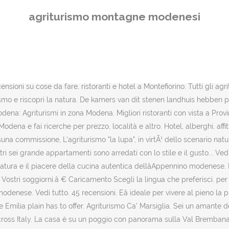
. La casa è su un poggio con panorama sulla Val Brembana: gli ospiti dispongono di 5 camere con travi in legno, archi e pietre a vista, balcone in legno e bagno privato fronte stanza.Le camere Non ti scordar, Lillà, Peonia godono di balconi esclusivi.. Nel giardino, in terrazza o nei boschi si trovano angoli appartati per la lettura e per il relax.. 9 recensioni. Chiedi a VIAGGIATOREDATEMPO in merito a Agriturismo Casa Minelli. Free cancellation until 14 days before check-in date, Free cancellation until 15 days before check-in date, 126 Mototurismo: Su e giù per i fantastici tornanti dell'Appennino Modenese fino al passo dell'Abetone e alla splendida Garfagnana, id 169. Nessuna commissione, L`alpenice Ã¨ un b&b in campagna, sulle colline vicino a modena e bologna. N. 9 di 36 strutture con il miglior rapporto qualità-prezzo a Agriturismo a Provincia di Modena. Belle, grandi, golose. Vedi tutto, In una posizione strategica tra Modena e Bologna, La Baccelliera Ã¨ un luogo tranquillo e romantico dove concedersi un momento di relax e assaporare la cucina modenese. Una selezione di esempi virtuosi di Aziende agrituristiche regionali nei quali è possibile dormire, mangiare e fare attività all'aria aperta stando bene con … Vedi tutto, Posti Letto: 7 Abbiamo un bel terrazzo panoramico a cui si accede... Soggiorno nella Natura In coppia, in... Produces PDO balsamic vinegar, offers Mantuan cuisine. Connessione Wi-Fi gratuita . I piatti sono tutti preparati con ingredienti di alta... LA CORTE NONESA. In unpolluted nature, surrounded by vineyards and olive groves, an oasis of relaxation a stone?s throw from towns and cities. Data della visita: luglio 2016. IL MEGLIO DI MODENA – 1 giorno Incontro con il vostro autista nella prima mattinata, che vi condurrà su confortevoli auto/mini-van per un assaggio delle eccellenze che hanno reso famosa questa zona: visita ad un Caseificio alla scoperta dell'arte della produzione del famoso Parmigiano Reggiano; si proseguirà poi per la visita di una Acetaia artigianale The agriturismo MONTAGNA VERDE is located in Apella di Licciana Nardi (province of Massa), Lunigiana region, in the north of Tuscany, surrounded by the centuries-old chestnut trees of the Appennino Tosco-Emiliano National Park. Da provare!!!! Farmhouse surrounded by greenery in the Emilian Apennines, on the ridge of the valley of the river Tiepido, specialising in regional cooking and traditional homemade desserts. Parcheggio. Tipologia: Appartamenti Soggiorno nella Natura Tre elementi contraddistinguono la provincia di Modena: una ricche tradizioni, culto per la buona tavola e passione per i motori. Annunci di terreni e rustici in vendita a Modena e provincia: scopri subito migliaia di annunci di privati e di agenzie e trova nuovi terreni su Subito.it Agriturismo nascosto tra le colline del chianti tra Firenze e Siena a 2 passi da San Gimignano,circondato da incredibile natura selvaggia, vigneti, uliveti e parco natura con zone picnic. In un piccolo borgo antico offriamo ai nostri ospiti il vero sentore del b&b; soprattutto potrete... Contatta il tuo agriturismo ideale con Ristorante e centro spa. Modena: The most industrial province of Emilia, it is also the home of Ferrari, balsamic vinegar, and the center point of a large plains rich with jewels of art and culture, including the cathedral and Palazzo Ducale in Modena, the Benedictine abbe
agriturismo montagne modenesi