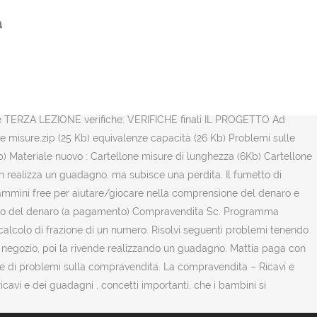
ivamente. Quanto ha guadagnato? Matematica: esercizi di ripasso.
a
 linguaggio della compravendita e la capacità di risolvere i relativi
 MISURE DI VALORE - LA COMPRAVENDITA (classe quarta) Se acquisto
o splash Scuola rivediamo insieme, con l'aiuto del fruttivendolo
ntivo di essere e avere). Gerenzano foto di un’ attività sulla
nte per acquistare un cappotto spende 110 €. Area logico-
 TERZA LEZIONE verifiche: VERIFICHE finali IL PROGETTO Ad
e misure.zip (25 Kb) equivalenze capacità (26 Kb) Problemi sulle
) Materiale nuovo : Cartellone misure di lunghezza (6Kb) Cartellone
non realizza un guadagno, ma subisce una perdita. Il fumetto di
rammini free per aiutare/giocare nella comprensione del denaro e
l’uso del denaro (a pagamento) Compravendita Sc. Programma
colo di frazione di un numero. Risolvi seguenti problemi tenendo
io negozio, poi la rivende realizzando un guadagno. Mattia paga con
e di problemi sulla compravendita. La compravendita – Ricavi e
avi e dei guadagni , concetti importanti, che i bambini si