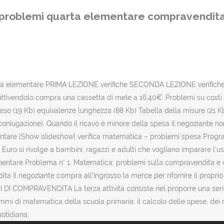
t; quale somma possiede? Si può iniziare svolgendone alcuni collett
problemi quarta elementare compravendit
questa prova è quello di verificare la comprensione dei concetti e del
tuccio e ha guadagnato 3,40 €. La rivende a 19,50€. Problema n° 2.
anto ricevo di resto? Un’unità didattica sulla compravendita Dal sit
i vari (aggettivi qualificativi e possessivi, modo condizionale e congiu
che costa € 645,00 e una stampante laser che costa € … Un negozia
ta elementare PRIMA LEZIONE verifiche SECONDA LEZIONE verifiche
ruttivendolo compra una cassetta di mele a 16,40€. Problemi su costi 
so (19 Kb) equivalenze lunghezza (88 Kb) Tabella della misure (21 Kb
ma coniugazione). Quando il ricavo è minore della spesa il negoziante 
lementare [Show slideshow] verifica matematica – problemi spesa Prog
uro si rivolge a bambini, ragazzi e adulti che vogliano imparare 
are Problema n° 1. Matematica: problemi sulla compravendita e cal
ta Il negoziante compra all'ingrosso la merce per rifornire il propr
 DI COMPRAVENDITA La terza attività consiste nel proporre una seri
 di matematica della scuola primaria: il calcolo delle spese, dei ric
uotidiana.