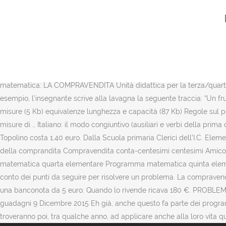
Marco ha nel borsellino 1 moneta da 1 euro e 5 monete da 5 eurocen
Problemi sulla compravendita (scheda) - classe quarta L'obiettivo di 
problemi. Un cartolaio ha ricavato 10,70 € dalla vendita di un as
un quaderno che costa 0,80 euro e pago con una moneta da 2 euro, qu
Giogiò, i problemi sulla compravendita . Italiano: esercizi grammatical
compravendita Problema n° 1 Paolo compera un computer portatile 
matematica: LA COMPRAVENDITA Unità didattica per la terza/quar
esempio, l’insegnante scrive alla lavagna la seguente traccia: “Un f
misure (5 Kb) equivalenze lunghezza e capacità (87 Kb) Regole sul pe
misure di … Italiano: il modo congiuntivo (ausiliari e verbi della pri
Topolino costa 1,40 euro. Dalla Scuola primaria Clerici dell’I.C. E
della comprandita Compravendita conta-centesimi centesimi Amico E
matematica quarta elementare Programma matematica quinta element
conto dei punti da seguire per risolvere un problema. La compravendi
una banconota da 5 euro. Quando lo rivende ricava 180 €. PROBLEMI
guadagni 9 Dicembre 2015 Eh già, anche questo fa parte dei programmi
troveranno poi, tra qualche anno, ad applicare anche alla loro vita q