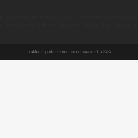
ndita Residence Del Conero
,
Juventus Twitter Mercato
,
Scuole Medie 
ta - Ama E Cambia Il Mondo Dailymotion
,
Txt Libri Coop
,
Madonna De
problemi quarta elementare compravendita 2020