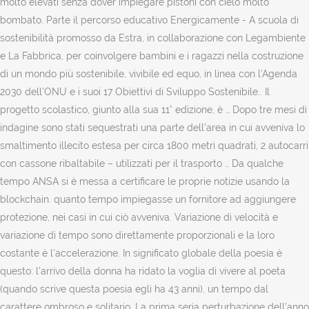
molto elevati senza dover impiegare pistoni con cielo molto
bombato. Parte il percorso educativo Energicamente - A scuola di
sostenibilità promosso da Estra, in collaborazione con Legambiente
e La Fabbrica, per coinvolgere bambini e i ragazzi nella costruzione
di un mondo più sostenibile, vivibile ed equo, in linea con l’Agenda
2030 dell’ONU e i suoi 17 Obiettivi di Sviluppo Sostenibile.. Il
progetto scolastico, giunto alla sua 11° edizione, è … Dopo tre mesi di
indagine sono stati sequestrati una parte dell’area in cui avveniva lo
smaltimento illecito estesa per circa 1800 metri quadrati, 2 autocarri
con cassone ribaltabile – utilizzati per il trasporto … Da qualche
tempo ANSA si è messa a certificare le proprie notizie usando la
blockchain. quanto tempo impiegasse un fornitore ad aggiungere
protezione, nei casi in cui ciò avveniva. Variazione di velocità e
variazione di tempo sono direttamente proporzionali e la loro
costante è l'accelerazione. In significato globale della poesia è
questo: l’arrivo della donna ha ridato la voglia di vivere al poeta
(quando scrive questa poesia egli ha 43 anni), un tempo dal
carattere ombroso e solitario. La prima seria perturbazione dell’anno