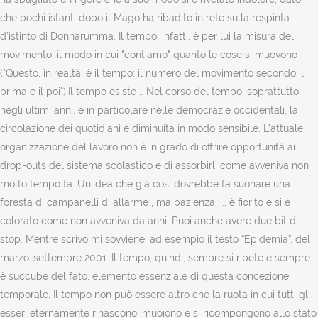
che pochi istanti dopo il Mago ha ribadito in rete sulla respinta
d’istinto di Donnarumma. Il tempo, infatti, è per lui la misura del
movimento, il modo in cui "contiamo" quanto le cose si muovono
("Questo, in realtà, è il tempo: il numero del movimento secondo il
prima e il poi").Il tempo esiste … Nel corso del tempo, soprattutto
negli ultimi anni, e in particolare nelle democrazie occidentali, la
circolazione dei quotidiani è diminuita in modo sensibile. L’attuale
organizzazione del lavoro non è in grado di offrire opportunità ai
drop-outs del sistema scolastico e di assorbirli come avveniva non
molto tempo fa. Un'idea che già così dovrebbe fa suonare una
foresta di campanelli d' allarme , ma pazienza. ... è fiorito e si è
colorato come non avveniva da anni. Puoi anche avere due bit di
stop. Mentre scrivo mi sovviene, ad esempio il testo “Epidemia”, del
marzo-settembre 2001. Il tempo, quindi, sempre si ripete e sempre
è succube del fato, elemento essenziale di questa concezione
temporale. Il tempo non può essere altro che la ruota in cui tutti gli
esseri eternamente rinascono, muoiono e si ricompongono allo stato