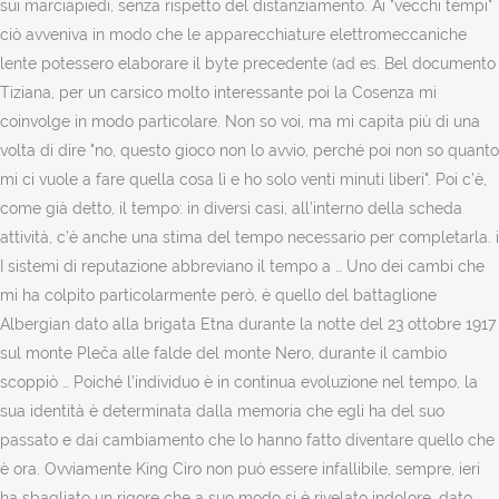
sui marciapiedi, senza rispetto del distanziamento. Ai "vecchi tempi"
ciò avveniva in modo che le apparecchiature elettromeccaniche
lente potessero elaborare il byte precedente (ad es. Bel documento
Tiziana, per un carsico molto interessante poi la Cosenza mi
coinvolge in modo particolare. Non so voi, ma mi capita più di una
volta di dire "no, questo gioco non lo avvio, perché poi non so quanto
mi ci vuole a fare quella cosa lì e ho solo venti minuti liberi". Poi c’è,
come già detto, il tempo: in diversi casi, all’interno della scheda
attività, c’è anche una stima del tempo necessario per completarla. i
I sistemi di reputazione abbreviano il tempo a … Uno dei cambi che
mi ha colpito particolarmente però, è quello del battaglione
Albergian dato alla brigata Etna durante la notte del 23 ottobre 1917
sul monte Pleča alle falde del monte Nero, durante il cambio
scoppiò … Poiché l’individuo è in continua evoluzione nel tempo, la
sua identità è determinata dalla memoria che egli ha del suo
passato e dai cambiamento che lo hanno fatto diventare quello che
è ora. Ovviamente King Ciro non può essere infallibile, sempre, ieri
ha sbagliato un rigore che a suo modo si è rivelato indolore, dato