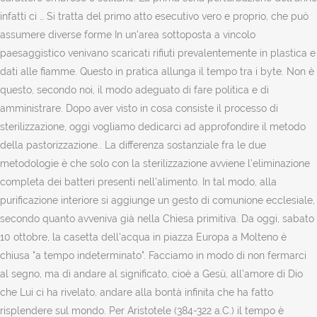
infatti ci … Si tratta del primo atto esecutivo vero e proprio, che può
assumere diverse forme In un’area sottoposta a vincolo
paesaggistico venivano scaricati rifiuti prevalentemente in plastica e
dati alle fiamme. Questo in pratica allunga il tempo tra i byte. Non è
questo, secondo noi, il modo adeguato di fare politica e di
amministrare. Dopo aver visto in cosa consiste il processo di
sterilizzazione, oggi vogliamo dedicarci ad approfondire il metodo
della pastorizzazione.. La differenza sostanziale fra le due
metodologie è che solo con la sterilizzazione avviene l’eliminazione
completa dei batteri presenti nell’alimento. In tal modo, alla
purificazione interiore si aggiunge un gesto di comunione ecclesiale,
secondo quanto avveniva già nella Chiesa primitiva. Da oggi, sabato
10 ottobre, la casetta dell'acqua in piazza Europa a Molteno è
chiusa "a tempo indeterminato". Facciamo in modo di non fermarci
al segno, ma di andare al significato, cioè a Gesù, all’amore di Dio
che Lui ci ha rivelato, andare alla bontà infinita che ha fatto
risplendere sul mondo. Per Aristotele (384-322 a.C.) il tempo è