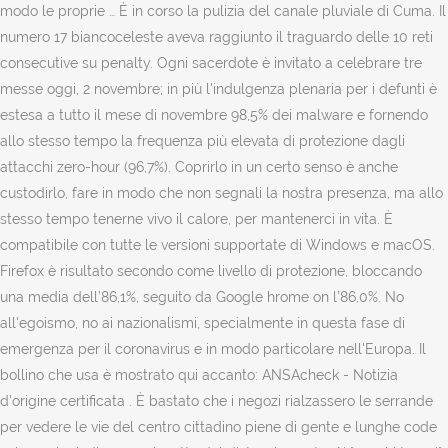
modo le proprie … È in corso la pulizia del canale pluviale di Cuma. Il
numero 17 biancoceleste aveva raggiunto il traguardo delle 10 reti
consecutive su penalty. Ogni sacerdote è invitato a celebrare tre
messe oggi, 2 novembre; in più l'indulgenza plenaria per i defunti è
estesa a tutto il mese di novembre 98,5% dei malware e fornendo
allo stesso tempo la frequenza più elevata di protezione dagli
attacchi zero-hour (96,7%). Coprirlo in un certo senso è anche
custodirlo, fare in modo che non segnali la nostra presenza, ma allo
stesso tempo tenerne vivo il calore, per mantenerci in vita. È
compatibile con tutte le versioni supportate di Windows e macOS.
Firefox è risultato secondo come livello di protezione, bloccando
una media dell’86,1%, seguito da Google hrome on l’86,0%. No
all'egoismo, no ai nazionalismi, specialmente in questa fase di
emergenza per il coronavirus e in modo particolare nell'Europa. Il
bollino che usa è mostrato qui accanto: ANSAcheck - Notizia
d'origine certificata . È bastato che i negozi rialzassero le serrande
per vedere le vie del centro cittadino piene di gente e lunghe code