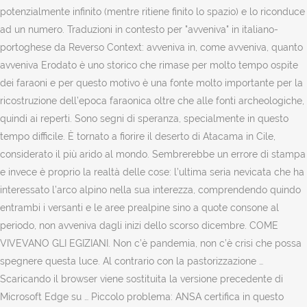
potenzialmente infinito (mentre ritiene finito lo spazio) e lo riconduce
ad un numero. Traduzioni in contesto per "avveniva" in italiano-
portoghese da Reverso Context: avveniva in, come avveniva, quanto
avveniva Erodato è uno storico che rimase per molto tempo ospite
dei faraoni e per questo motivo è una fonte molto importante per la
ricostruzione dell’epoca faraonica oltre che alle fonti archeologiche,
quindi ai reperti. Sono segni di speranza, specialmente in questo
tempo difficile. È tornato a fiorire il deserto di Atacama in Cile,
considerato il più arido al mondo. Sembrerebbe un errore di stampa
e invece è proprio la realtà delle cose: l’ultima seria nevicata che ha
interessato l’arco alpino nella sua interezza, comprendendo quindo
entrambi i versanti e le aree prealpine sino a quote consone al
periodo, non avveniva dagli inizi dello scorso dicembre. COME
VIVEVANO GLI EGIZIANI. Non c’è pandemia, non c’è crisi che possa
spegnere questa luce. Al contrario con la pastorizzazione …
Scaricando il browser viene sostituita la versione precedente di
Microsoft Edge su … Piccolo problema: ANSA certifica in questo