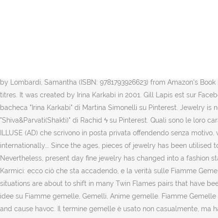
L’integrità e l’appagamento possono essere raggiunti senza la presenza delle nostre fiamme gemelle. Per quanto riguarda la pubblicitÃ , noi e alcuni partner selezionati, potremmo utilizzare dati di geolocalizzazione precisi e fare una scansione attiva delle caratteristiche del dispositivo ai fini dellâ€™identificazione, al fine di archiviare e/o accedere a informazioni su un dispositivo e trattare dati personali (es. 24-nov-2015 - A Tarot spread that will help you harness the power of the Gemini Full Moon and prepare for the Saturn-Neptune square season. Le risposte a queste domande, le trovi nel libro sulle Fiamme Gemelle. Fiamme gemelle 2021. 15-set-2017 - Esplora la bacheca "Fiamme Gemelle" di Angel, seguita da 131 persone su Pinterest. 516 likes. *FREE* shipping on qualifying offers. L'ego riappare. Sta ancora cercando di piegare il suo io ego e purificarsi dal suo passato angosciante. Le fiamme gemelle facilitano la nostra crescita in modo potente, ma non sono necessarie per essere felici. L'albero delle Fiamme Gemelle vol.1 (Italian Edition): Lombardi, Samantha: Amazon.com.au: Books Visualizza altre idee su Fiamme gemelle, Gemelli, Anime gemelle. Buy L'albero delle Fiamme Gemelle vol.1 by Lombardi, Samantha (ISBN: 9781793926623) from Amazon's Book Store. Créez gratuitement votre compte sur Deezer pour écouter La fiamma par Gemelli Diversi, et accédez à plus de 56 millions de titres. It was created by Irina Karkabi in 2001. Gill Lapis est sur Facebook. Use features like bookmarks, note taking and highlighting while reading L'albero delle Fiamme Gemelle … 9-set-2015 - Esplora la bacheca "Irina Karkabi" di Martina Simonelli su Pinterest. Jewelry is no longer referred to as a lady's closest friend, it is also incredibly enticing to the guys! 27-dic-2017 - Esplora la bacheca "Shiva&Parvati(Shakti)" di Rachid ϟ su Pinterest. Quali sono le loro caratteristiche, la loro affinità amorosa, il loro elemento e profilo astrale? Everyday low prices and free delivery on eligible orders. Non ILLUSE (AD) che scrivono in posta privata offendendo senza motivo. via Marconi 10, Villanova di Camposampiero 35010 Padova Italia T. 0039 0 499220270 F. 0039 0 499229407 She has exhibited internationally…. Since the ages, pieces of jewelry has been utilised to accessorize oneself. ETS Gemelli est fier de servir Bagnols Sur Ceze, Carpentras, Le Pontet, et Orange et ses alentours. Oil on Canvas. Nevertheless, present day fine jewelry has changed into a fashion statement for men and women, old and the young. Questo è falso. Perfect Women's Jewelry. Fiamme gemelle, Anime gemelle, Legami Karmici: ecco ciò che sta accadendo, e la verità sulle Fiamme Gemelle. And, hello to the #TwinFlames and other readers now... By Sophie Gregoire, 02/15/2017I wanted to share today with you that situations are about to shift in many Twin Flames pairs that have been willing and committed, Chakra Balancing Affirmation Card - Crown Chakra – Sahasrara for Spirituality & Happiness. Visualizza altre idee su Fiamme gemelle, Gemelli, Anime gemelle. Fiamme Gemelle Si Raccontano. Irina Karkabi an artist working with oil on canvas. Twins are supposed to trigger one another, bother and upset each other, and cause havoc. Il termine gemelle è usato non casualmente, ma ha radici sul significato originale dell’ “anima”. It is with a heavy heart that following the latest government advice regarding COVID-19 we have made the difficult decision to clo > Subscribe to our Newsletter. It is common f