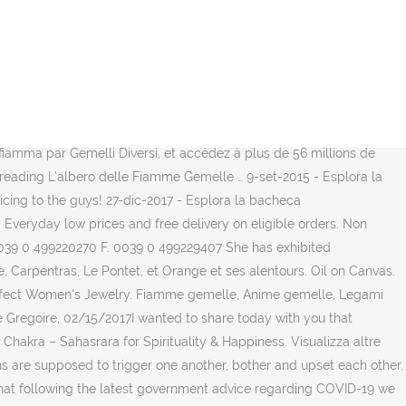
he hai la possibilità di vivere, dovrai scoprire e capire come funziona il processo che ti lega alla tua Fiamma Gemella. There, at the Mediterranean crossroads of cultural ideas and influences, she founded her studio. FIAMME GEMELLE E GLI ALTRI: Le fiamme gemelle e il lungo viaggio nell'Amore (Italian Edition) eBook: SERRAVALLI, SONIA: Amazon.co.uk: Kindle Store Le fiamme gemelle sono un concetto metafisico importante, capace di spiegare molte delle dinamiche che capitano piuttosto comunemente nelle vite delle persone e con alcune persone specifiche nella nostra vita. USEUM is a social network that enables users to collect, document and share their most cherished art, for everyone to see, comment and… add to it. S.r.l. Noté /5. 11-ago-2019 - Scopri la personalità e le date dei 12 segni zodiacali. "Why did I meet my #TwinFlame when, though we both know time stood still, we can't be together?" Irina works exclusively in oil on canvas. Hai senza dubbio sentito parlare del concetto di fiamme gemelle e forse hai persino sognato ad occhi aperti di trovare la tua. Noté /5. Visualizza altre idee su Divinità indù, Spiritualità, Fiamme gemelle. She works mainly on commissioned portraits, landscapes and figurative art.. Ирина Каркаби - художница, работающая в технике масляной живописи на холсте. Una delle caratteristiche più distintive delle relazioni a doppia fiamma è il paradigma del corridore e del cacciatore. La vitrine business est éditée par ETS GEMELLI FIAT ALFA LANCIA HYUNDAI MITSUBISHI Représentant: GEMAUTO Raison sociale: ETABLISSEMENTS GEMELLI MARCEL Capital: 392000 Siège social: ROUTE DE JONQUIERES 84100 ORANGE Email: gemelli.annie@gemelli-auto.com Tél: 0490111700 Numéro registre: 706920360 Numéro de TVA: FR40706920360 Création et hébergement : Car & Boat Media - 22 rue … New York è una città marittima, ma il suo clima ha alcune caratteristiche di continentalità, ... La Statua della Libertà e, sullo sfondo, le Torri Gemelle in fiamme subito dopo gli attentati dell'11 settembre. Hello to the reader who asked this question! Search the world's information, including webpages, images, videos and more. Nous proposons les meilleures offres pour la gamme Abarth, Alfa Romeo, Fiat, et Fiat Professional. Caratteristiche: I primi “segni” del risveglio spirituale svaniscono. Achetez neuf ou d'occasion Da un lato, si sentono ispirati, elevati, arricchiti da questa relazione, dall'altro sentono di perdere il controllo, sono turbati e fortemente sconvolti dalla potenza della loro unione. 3. Sorge un conflitto interiore.I gemelli rimuginano su ogni singola azione. The universe will pull Twins together for the mission in cycles of separation until the time is right to be together in the physical. Visualizza altre idee su Fiamme gemelle, Arte, Fashion illustration. “Gemelle” è una parola specifica, che … C.S. Twin flames don’t reunite instantly, because the love and relationships they find themselves in are actually byproducts of the actual growth and journey which is