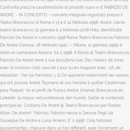
Confronta prezzi e caratteristiche di prodotti nuovi e â¦ FABRIZIO DE
ANDRE' - IN CONCERTO - concerto integrale registrato presso il
Teatro Brancaccio di Roma il 13 e il 14 febbraio 1998. André: Libros
teatro brancaccio 31 gennaio â 4 febbraio 2018 Hola, Identifícate.
Fabrizio De André in concerto 1998 Roma Teatro Brancaccio Fabrizio
De André (Genova, 18 febbraio 1940 -- Milano, 11 gennaio 1999) è
stato un cantautore italiano. Eâ il 1998. A Roma al Teatro Brancaccio,
Fabrizio De André tiene il suo terzultimo live. Des milliers de livres
avec la livraison chez vous en 1 jour ou en magasin avec -5% de
réduction . Ver los formatos y â¦ On apprend notamment les raisons
qui ont poussé André Taymans et son héroïne à quitter Casterman
pour Paquet. Ve el perfil de Franco André Jimenez Brancaccio en
LinkedIn, la mayor red profesional del mundo. Saltar al contenido
principal.es. Cristiano De André @ Teatro Brancaccio per Rockol.
Attori: De Andre\' Fabrizio. Fabrizio nasce a Genova Pegli da
Giuseppe De André e Luisa Amerio. E' il 1998. Cinq histoires
passionnantes, chacune dans un ton différent, avec forcément un