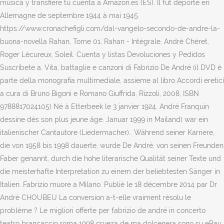
música y transfiere tu cuenta a Amazon.es (ES). Il fut déporté en
Allemagne de septembre 1944 à mai 1945.
https://www.cronachefigli.com/dal-vangelo-secondo-de-andre-la-
buona-novella Rahan, Tome 01, Rahan - Intégrale, André Chéret,
Roger Lécureux, Soleil. Cuenta y listas Devoluciones y Pedidos
Suscríbete a. Vita, battaglie e canzoni di Fabrizio De André (il DVD è
parte della monografia multimediale, assieme al libro Accordi eretici
a cura di Bruno Bigoni e Romano Giuffrida, Rizzoli, 2008, ISBN
9788817024105) Né à Etterbeek le 3 janvier 1924, André Franquin
dessine dès son plus jeune âge. Januar 1999 in Mailand) war ein
italienischer Cantautore (Liedermacher).. Während seiner Karriere,
die von 1958 bis 1998 dauerte, wurde De André, von seinen Freunden
Faber genannt, durch die hohe literarische Qualität seiner Texte und
die meisterhafte Interpretation zu einem der beliebtesten Sänger in
Italien. Fabrizio muore a Milano. Publié le 18 décembre 2014 par Dr
André CHOUBEU La conversion a-t-elle vraiment résolu le
problème ? Le migliori offerte per fabrizio de andré in concerto
teatro brancaccio roma 1998 crueza de ma dolcenera sono su eBay