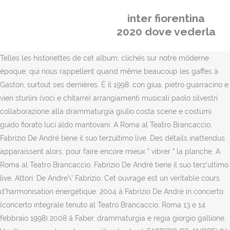
inter fiorentina
2020 dove vederla
Telles les historiettes de cet album, clichés sur notre môderne
époque, qui nous rappellent quand même beaucoup les gaffes à
Gaston, surtout ses dernières. È il 1998. con giua, pietro guarracino e
vieri sturlini (voci e chitarre) arrangiamenti musicali paolo silvestri
collaborazione alla drammaturgia giulio costa scene e costumi
guido fiorato luci aldo mantovani. A Roma al Teatro Brancaccio,
Fabrizio De André tiene il suo terzultimo live. Des détails inattendus
apparaissent alors, pour faire encore mieux " vibrer " la planche. A
Roma al Teatro Brancaccio, Fabrizio De André tiene il suo terz'ultimo
live. Attori: De Andre\' Fabrizio. Cet ouvrage est un véritable cours
d'harmonisation énergétique. 2004 â Fabrizio De André in concerto
(concerto integrale tenuto al Teatro Brancaccio, Roma 13 e 14
febbraio 1998) 2008 â Faber. drammaturgia e regia giorgio gallione.