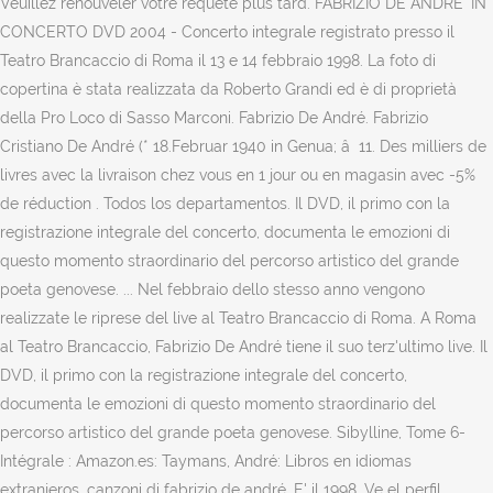
Veuillez renouveler votre requête plus tard. FABRIZIO DE ANDRE' IN
CONCERTO DVD 2004 - Concerto integrale registrato presso il
Teatro Brancaccio di Roma il 13 e 14 febbraio 1998. La foto di
copertina è stata realizzata da Roberto Grandi ed è di proprietà
della Pro Loco di Sasso Marconi. Fabrizio De André. Fabrizio
Cristiano De André (* 18.Februar 1940 in Genua; â 11. Des milliers de
livres avec la livraison chez vous en 1 jour ou en magasin avec -5%
de réduction . Todos los departamentos. Il DVD, il primo con la
registrazione integrale del concerto, documenta le emozioni di
questo momento straordinario del percorso artistico del grande
poeta genovese. ... Nel febbraio dello stesso anno vengono
realizzate le riprese del live al Teatro Brancaccio di Roma. A Roma
al Teatro Brancaccio, Fabrizio De André tiene il suo terz'ultimo live. Il
DVD, il primo con la registrazione integrale del concerto,
documenta le emozioni di questo momento straordinario del
percorso artistico del grande poeta genovese. Sibylline, Tome 6-
Intégrale : Amazon.es: Taymans, André: Libros en idiomas
extranjeros. canzoni di fabrizio de andré. E' il 1998. Ve el perfil