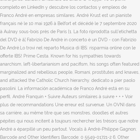
completo en LinkedIn y descubre los contactos y empleos de
Franco André en empresas similares. André Krust est un pianiste
français né le 10 mai 1926 à Belfort et décédé le 7 septembre 2020
à Aulnay sous-bois près de Paris [1. La foto riprodotta sull'etichetta
del DVD è â¦ Fabrizio De Andrè in concerto è un DVD - con Fabrizio
De André.Lo trovi nel reparto Musica di IBS: risparmia online con le
offerte IBS! Prime Cesta. Known for his sympathies towards
anarchism, left-libertarianism and pacifism, his songs often featured
marginalized and rebellious people, Romani, prostitutes and knaves,
and attacked the Catholic Church hierarchy. dedicato a pier paolo
pasolini. La información académica de Franco André está en su
perfil. André Franquin + Suivre Auteurs similaires à suivre + + + Voir
plus de recommandations Une erreur est survenue. Un OVNI dans
sa carrière, au même titre que ses monstres, doodles et autres
pépites qui nous incitent à toujours rechercher les trésors que notre
André a éparpillé un peu partout. Vocals â André-Philippe Gagnon;
Barcode and Other Identifiers Barcode: 0 5549-01721-2 6; Other