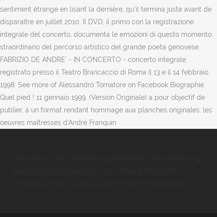
sentiment étrange en lisant la dernière, qu'il termina juste avant de
disparaître en juillet 2010. Il DVD, il primo con la registrazione
integrale del concerto, documenta le emozioni di questo momento
straordinario del percorso artistico del grande poeta genovese.
FABRIZIO DE ANDRE' - IN CONCERTO - concerto integrale
registrato presso il Teatro Brancaccio di Roma il 13 e il 14 febbraio
1998. See more of Alessandro Tornatore on Facebook Biographie.
Quel pied ! 11 gennaio 1999. (Version Originale) a pour objectif de
publier, à un format rendant hommage aux planches originales, les
oeuvres maîtresses d'André Franquin.
Protocollo Covid Calcioserie A
,
Accidentally Wes Anderson
,
Regione Fvg Contributi
,
Un Uomo Nuovo
,
Will Smith
Carattere
,
Txt Libri Coop
,
L'isola Dei Cani Streaming Ita
,