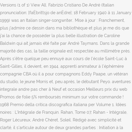
Versions (1 of 1) View All. Fabrizio Cristiano De André (Italian
pronunciation: [faËbrittsjo de anËdre]; 18 February 1940 â 11 January
1999) was an Italian singer-songwriter.. Mise à jour : Franchement,
plus j'admire ce dessin dans ma bibliothèque et plus je me dis que
j'ai la chance de posséder la plus belle illustration de Caroline
Baldwin qui ait jamais été faite par André Taymans. Dans la grande
majorité des cas, la taille originale est respectée au millimètre près.
Après s'être quelque peu ennuyé aux cours de l'école Saint-Luc à
Saint-Gilles, il devient, en 1944, apprenti animateur à l'éphémère
compagnie CBA où il a pour compagnons Eddy Paape, un vétéran
du studio, le jeune Morris et, peu après, le débutant Peyo. aventures
integrale andre pas cher â­ Neuf et occasion Meilleurs prix du web
Promos de folie 5% remboursés minimum sur votre commande !
1968 Premio della critica discografica italiana per Volume 1. Idées
noires : L'Intégrale de Franquin. Rahan, Tome 07, Rahan - Intégrale,
Roger Lécureux, André Chéret, Soleil. Rédigé avec simplicité et
clarté, il s'articule autour de deux grandes parties : Initiation à la