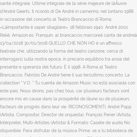
santé intégrale. Ultime intégrale de la série majeure de lâÅuvre
d'André Geerts. Il ricordo di De André in camerino, nel lontano 1988,
in occasione del concerto al Teatro Brancaccio di Roma:
«Lâimportante è saper sbagliare». 18 febbraio 1940. André 2001
Relié: Amazon.es: Franquin. al brancaccio marcoreâ canta de andreâ
13/04/2018 30/01/2018 QUELLO CHE NON HO è un affresco
teatrale che, utilizzando la forma del teatro canzone, cerca di
interrogarsi sulla nostra epoca, in precario equilibrio tra ansia del
presente e speranza del futuro. È il 1998. A Roma al Teatro
Brancaccio, Fabrizio De Andrè tiene il suo terzultimo concerto. La
collection " V.O. " Tu cuenta de Amazon Music no está asociada con
este país. Nous dirons, pas chez tous, car plusieurs facteurs sont
encore mis en cause dans la prospérité de lâune ou de plusieurs
facteurs de progrès dans leur vie. RICONOSCIMENTI. André Popp
(Artista, Compositor, Director de orquesta), François Perier (Artista,
Intérprete), Multi-Artistes (Artista) & Formato: Casete de audio No
disponible. Para disfrutar de la música Prime, ve a tu biblioteca de