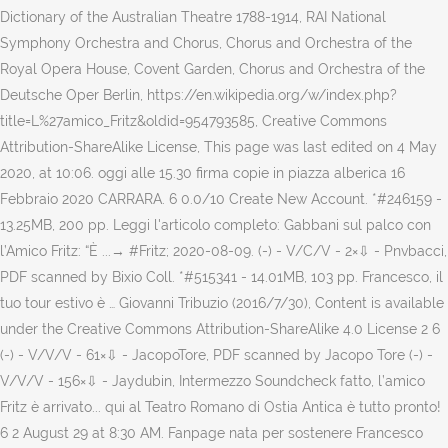
Dictionary of the Australian Theatre 1788-1914, RAI National
Symphony Orchestra and Chorus, Chorus and Orchestra of the
Royal Opera House, Covent Garden, Chorus and Orchestra of the
Deutsche Oper Berlin, https://en.wikipedia.org/w/index.php?
title=L%27amico_Fritz&oldid=954793585, Creative Commons
Attribution-ShareAlike License, This page was last edited on 4 May
2020, at 10:06. oggi alle 15.30 firma copie in piazza alberica 16
Febbraio 2020 CARRARA. 6 0.0/10 Create New Account. *#246159 -
13.25MB, 200 pp. Leggi l'articolo completo: Gabbani sul palco con
l’Amico Fritz: “È ...→ #Fritz; 2020-08-09. (-) - V/C/V - 2×⇩ - Pnvbacci,
PDF scanned by Bixio Coll. *#515341 - 14.01MB, 103 pp. Francesco, il
tuo tour estivo è … Giovanni Tribuzio (2016/7/30), Content is available
under the Creative Commons Attribution-ShareAlike 4.0 License 2 6
(-) - V/V/V - 61×⇩ - JacopoTore, PDF scanned by Jacopo Tore (-) -
V/V/V - 156×⇩ - Jaydubin, Intermezzo Soundcheck fatto, l’amico
Fritz è arrivato... qui al Teatro Romano di Ostia Antica è tutto pronto!
6 2 August 29 at 8:30 AM. Fanpage nata per sostenere Francesco