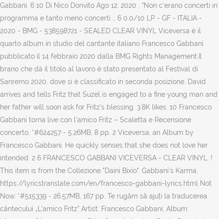
Gabbani. 6 10 Di Nico Donvito Ago 12, 2020 . "Non c'erano concerti in
programma e tanto meno concerti … 6 0.0/10 LP - GF - ITALIA -
2020 - BMG - 538598721 - SEALED CLEAR VINYL Viceversa è il
quarto album in studio del cantante italiano Francesco Gabbani
pubblicato il 14 febbraio 2020 dalla BMG Rights Management.Il
brano che dà il titolo al lavoro è stato presentato al Festival di
Sanremo 2020, dove si è classificato in seconda posizione. David
arrives and tells Fritz that Suzel is engaged to a fine young man and
her father will soon ask for Fritz’s blessing. 3.8K likes. 10 Francesco
Gabbani torna live con l’amico Fritz – Scaletta e Recensione
concerto. *#624257 - 5.26MB, 8 pp. 2 Viceversa, an Album by
Francesco Gabbani. He quickly senses that she does not love her
intended. 2 6 FRANCESCO GABBANI VICEVERSA - CLEAR VINYL. !
This item is from the Collezione "Daini Bixio". Gabbani's Karma.
https://lyricstranslate.com/en/francesco-gabbani-lyrics.html Not
Now. *#515339 - 26.57MB, 167 pp. Te rugăm să ajuți la traducerea
cântecului „L'amico Fritz” Artist: Francesco Gabbani; Album: