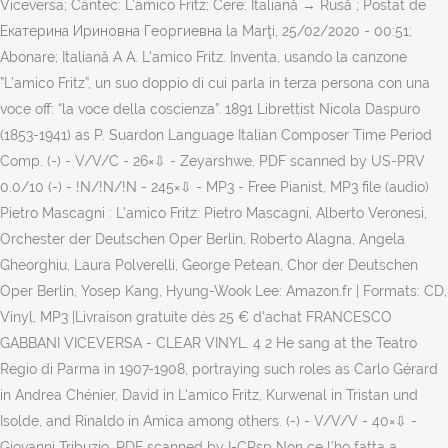
Viceversa; Cântec: L'amico Fritz; Cere: Italiană → Rusă ; Postat de
Екатерина Ириновна Георгиевна la Marţi, 25/02/2020 - 00:51;
Abonare; Italiană A A. L'amico Fritz. Inventa, usando la canzone
”L’amico Fritz”, un suo doppio di cui parla in terza persona con una
voce off: “la voce della coscienza”. 1891 Librettist Nicola Daspuro
(1853-1941) as P. Suardon Language Italian Composer Time Period
Comp. (-) - V/V/C - 26×⇩ - Zeyarshwe, PDF scanned by US-PRV
0.0/10 (-) - !N/!N/!N - 245×⇩ - MP3 - Free Pianist, MP3 file (audio)
Pietro Mascagni : L'amico Fritz: Pietro Mascagni, Alberto Veronesi,
Orchester der Deutschen Oper Berlin, Roberto Alagna, Angela
Gheorghiu, Laura Polverelli, George Petean, Chor der Deutschen
Oper Berlin, Yosep Kang, Hyung-Wook Lee: Amazon.fr | Formats: CD,
Vinyl, MP3 |Livraison gratuite dès 25 € d'achat FRANCESCO
GABBANI VICEVERSA - CLEAR VINYL. 4 2 He sang at the Teatro
Regio di Parma in 1907-1908, portraying such roles as Carlo Gérard
in Andrea Chénier, David in L'amico Fritz, Kurwenal in Tristan und
Isolde, and Rinaldo in Amica among others. (-) - V/V/V - 40×⇩ -
Giovanni Tribuzio, PDF scanned by I-CRsp Non ce l’ho fatta a