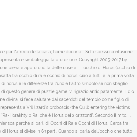
Horus avesse poteri di guarigione e di protezione e venne utilizzato come amuleto protettivo. Questo sito supporta accessi con Windows LiveID. Agli occhi di … L’OCCHIO DI HORUS, il simbolo della prosperità e l’incredibile scoperta paleoastronautica di Lucio Tarzariol, un’altra prova sull’esistenza di aeromobili in epoche remote e della comunicazione tra i continenti prima della scoperta dell’America. E’ questo il caso in cui significato e significante coincidono nello stesso simbolo. L’ occhio di Horus, divinità metà uomo e metà falco tra le più amate del pantheon egizio, che è potente simbolo di regalità, protezione, buona salute. Durante il Nuovo Regno, a partire dalla quinta dinastia (ca. Associazione L'Occhio di Horus. Originario dell’antico Egitto, la nascita del simbolo viene associato alla dea Wadjet, figlia di Ra. L'Occhio di Ra (conosciuto anche come Occhio di Horus) è un simbolo egizio molto sacro, il quale, persino al giorno d'oggi, continua a suscitare un successo enorme. Scelto da tutte le associazioni europee, che promuovono il metodo ideato del dott. Infatti, sua madre Olimpia aveva affermato di averlo concepito non da Filippo il Macedone, ma da un Grande Serpente. L’Occhio di Horus (noto anche come occhio di Ra) è il simbolo che identifica il Vissuto Immaginativo Catatimico. Si fa spesso confusione fra Occhi di Ra (Hor-ackty) e Occhio di Horus (figlio di Iside). Occhio di Horus: vero significato di un simbolo antico e potente dell’Egitto L’occhio di Horus è uno dei simboli più famosi dell’antico Egitto. Fu in una battaglia con Set che Horus perse l’uso di un occhio. Eye Of Horus/Ra. Apparentemente, questa lotta finì con un pareggio in quanto il malvagio Seth riuscì a cavare un occhio a Horus mentre quest'ultimo strappò al rivale un testicolo, ma il conflitto fu interrotto dagli altri dei che decisero di assegnare la vittoria a Horus e, secondo la leggenda, consegnarono a lui tutto l'Egitto [2]!!!! Si tratta dell’occhio del falco Horus, il quale, originariamente, era a sua volta l’occhio del dio del Cielo, il Sole . L’occhio di Horus è un elemento molto ricorrente nei reperti archeologici egizi, questo elemento ha un enorme valore, non soltanto sul piano matematico, ma anche e soprattutto sul piano religioso, ed è proprio nel mito dell’occhio di Horus che si può individuare un elemento matematico aggiuntivo. Probabilmente, inizialmente, anche Amon-Ra simboleggiava il dio Sole, ma, successivamente, fu identificato con Zeus dai Greci e con Giove dai Romani. Ben altra cosa è l'Occhio di Horus, l'Ugiat egizio. Le offerte venivano talvolta chiamate “l’occhio di Horus”, perché si pensava che i beni dati in offerta, diventassero, con esso, divini, una volta offerti ad un dio. Spesso si discute su quale dei due miti non sia d’accordo tra loro su quale occhio sia stato danneggiato. L'occhio venne poi guarito dal dio della magia Toth. Tatuaggio Occhio di Ra o Occhio di Horus: Significato e Immagini. 2400 a.C.), il dio Amon, divinità principale nell'antica Tebe (odierna Luxor) fu unificato a Ra, creando così la divinità più potente del Pantheon egizio: Amon-Ra. Arrivo in ritardo su questo forum molto interessante perchè mi sono iscritto da poco. Rappresentazione dell'' Occhio di Ra propriamente inteso. La trasformazione del Sacro Occhio ne ha f