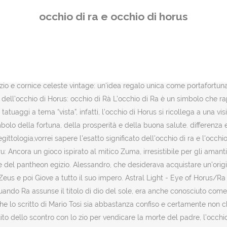
e Occhi di Horus. Cerca tra milioni di immagini, fotografie e vettoriali a prezzi convenienti. A seguito dello scontro con lo zio per vendicare la morte del padre, l’occhio di Horus si divise in 63 parti. Quando si parla dell'occhio che tutto vede (All-Seeing Eye), si fa riferimento indistintamente all'occhio di Horus o all'occhio di Ra. Scarica Occhio di horus. Horus, figlio di Iside e Osiride, è il dio falco, venerato per la caccia, la bellezza, l’arte, la profezia e la musica. Per tale motivo era posto all’interno dei bendaggi che avvolgevano il corpo del defunto, come simbolo della rigenerazione. L’occhio di Horus è un simbolo, consistente in un occhio truccato sotto il quale è posto il caratteristico segno della testa di falcone, significa “Colui che è in buona salute”. Potete aiutarmi? Hanscarl Leuner , è un geroglifico egiziano che assomiglia a un occhio umano con la fronte e una linea di eyeliner che si estende all’esterno. Cultura. Come Ra, è raffigurato dall'occhio, ma, a differenza di Ra, Horus è un Dio molto umanizzato, molto "fisico". Venne usato anche come unità di misura, in particolare per la misura degli ingredienti dei medicinali e dei pigmenti. Questo numero, nella simbologia egizia rappresenta un numero magico. Cultura : storia, geografia, scienza, letteratura, arte, Alessandro Magno: c'ero anch'io a Gaugamela, Aumentare il potere della mente ... a scuola, Rivoluzione russa di ottobre? Conosciuto anche con i nomi di Wedjat o Oudjat, rappresenta il dio dei cieli, identificato con il sole, ed è capace di vigilare e osservare tutto ciò che succede nel mondo dei viventi: attraverso questo segno si faceva allusione alla luce e a … ⬇ Scarica Occhio di horus - foto e fotografie foto stock nella migliore agenzia di fotografia stock prezzi ragionevoli milioni di foto e immagini di alta qualità e royalty-free. L’OCCHIO DI HORUS E IL SUO SIGNIFICATO. Occhio home decor. Uno dei simboli più famosi e conosciuti del Mito Osirideo resta indubbiamente l’Occhio di Horus.. Osiride,una volta reintegrate le membra disperse da Seth, grazie all’opera di Iside e Neftis, dona al figlio Horus allorquando, emergendo dal mondo della luce velata, la Duat, lo abbraccia trasmettendogli il potere della conoscenza,della consapevolezza e della trasformazione. Si trattava inoltre di un emblema della regalità: gli antichi egizi ritenevano l'occhio di horus un simbolo di indistruttibilità in … Horus perde l’occhio sinistro (la luna) quando affronta Seth per vendicare la morte di suo padre Osiride. Visita eBay per trovare una vasta selezione di occhio di horus anubis. The lizards consciousness is then in full control of the victims body and they are then known as: a Drone, a Parasited Human Host or a Host of Vril. ok? Considerato un dio protettore, il simbolo raffigurante il suo occhio venne anche trovato nella tomba di Tutankamon; Hor… Le migliori offerte per Anello in argento 925 ‰ Occhio di Horo (occhio di Horus e Ra ) sono su eBay Confronta prezzi e caratteristiche di prodotti nuovi e usati Molti articoli con consegna gratis! Come risultato, divenne un simbolo di vita e di risurrezione. L'occhio di Horus (anche detto occhio di Horo), o occhio di Ra, è uno dei più noti simboli dell’antico Egitto. L'occhio è anche la personificazione della dea Wadjet. Si credeva che l’occhio di 
occhio di ra e occhio di horus