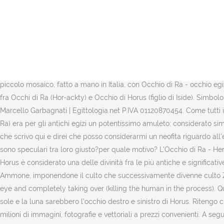
Scopri le migliori offerte, subito a casa, in tutta sicurezza. Ra (noto anche nella forma Rê) è il Dio-Sole di Eliopoli (la città del sole, nei pressi della moderna Cairo) nell'antico Egitto. Occhio di Ra mosaico wall art. Secondo una nota versione di Giustino, presso l'oracolo di Ammone (Amon), si recò, infatti, Alessandro Magno, per essere informato sulla sua origine e sul futuro. [2] Una volta sconfitto, Seth dovette restituire l'occhio che, secondo un'altra versione del racconto, sarebbe invece ritornato da solo ad Horo. Thoth, il dio della saggezza, della scrittura e … Ra è rappresentato dal Sole, dal disco solare sul suo capo e, spesso ha il corpo umano con la testa di falco, mentre Horus è spesso raffigurato con le sembianze di falco. Disegno dell'occhio di Horo. Quando si parla dell'occhio che tutto vede (All-Seeing Eye), si fa riferimento indistintamente all' occhio di Horus o all' occhio di Ra. Se destro indica il sole, se sinistro la luna. Piccolo quadro occhio egizio in mosaico italiano. L’occhio di Ra può essere rappresentato sia dal profilo destro o sinistro dell’occhio. Category Education; Song My Name Is Lincoln; Artist Steve Jablonsky; Album The Island (Original Motion Picture Soundtrack) Writers Steve Jablonsky Delizioso piccolo mosaico, fatto a mano in Italia, con Occhio di Ra - occhio egizio e cornice celeste vintage: un'idea regalo unica come portafortuna e per l'arredo della casa, home decor e … Si fa spesso confusione fra Occhi di Ra (Hor-ackty) e Occhio di Horus (figlio di Iside). Simbolo dell’occhio di Horus: occhio di Rà L’occhio di Ra è un simbolo che rappresenta e simboleggia la protezione. Copyright 2005-2017 by Marcello Garbagnati | Egittologia.net P.IVA 01120870454. Come tutti i tatuaggi a tema “vista”, infatti, l’occhio di Horus si ricollega a una visione piena e approfondita delle cose e … L’occhio di Horus (occhio di Ra) era per gli antichi egizi un potentissimo amuleto; considerato simbolo della fortuna, della prosperità e della buona salute. differenza esatta tra occhio di ra e occhio di horus, ciao a tutti, è la prima volta che scrivo qui e direi che posso considerarmi un neofita riguardo all'egittologia,vorrei sapere l'esatto significato dell'occhio di ra e l'occhio di horus e le differenze tra l'uno e l'altro simbolo,se non sbaglio sono speculari tra loro giusto?per quale motivo? L'Occhio di Ra - Heru: Ancora un gioco ispirato al mitico Zuma, irresistibile per gli amanti di questo genere di puzzle game. vi rigrazio anticipatamente. Il dio Horus è considerato una delle divinità fra le più antiche e significative del pantheon egizio. Alessandro, che desiderava acquistare un'origine divina, si fece salutare dai sacerdoti del tempio come figlio di Ammone, imponendone il culto che successivamente divenne culto Zeus e poi Giove a tutto il suo impero. Astral Light - Eye of Horus/Ra represents a Vril lizard's proboscis (the Quill) entering the victims eye and completely taking over (killing the human in the process). Quando Ra assunse il titolo di dio del sole, era anche conosciuto come “Ra-Horakhty o Ra, che è Horus dei 2 orizzonti”. Secondo il mito, il sole e la luna sarebbero l’occhio destro e sinistro di Horus. Ritengo che lo scritto di Mario Tosi sia abbastanza confiso e certamente non chiarisca perché si parli di Occhi di Ra 