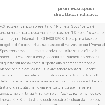
promessi sposi
didattica inclusiva
A.S. 2012-13 I Simpson presentano: “I Promessi Sposi” Letizia è
un’alunna che parla poco ma ha due passioni: “I Simpson” e cercare
le immagini in Internet. I PROMESSI SPOSI. Nella prima fase del
progetto ci sì è concentrati sul classico di Manzoni ed ora i Promessi
Sposi sono pronti per essere condivisi con altre scuole d’Italia.In
modo intuitivo e user-friendly i docenti e gli studenti possono fruire
di questo strumento come supporto alla didattica tradizionale. ...
Mappe per la didattica inclusiva Alessandro Manzoni . E anche il
cast, gli intrecci narrativi e i colpi di scena ricordano molto quelli
della moderna narrazione televisiva. a cura di D. Ciocca e T. Ferri. Si
tratta di un’attività che ho già effettuato in classe in maniera
abbastanza simile. via A. Sansovino 243/22/r 10151 Torino Registro
Imprese C.F. Si tratta di uno degli episodi più celebri dei Promessi