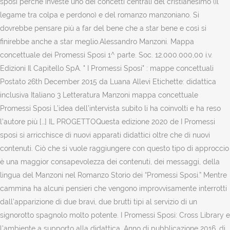
sposi perché investe uno dei concetti centrali del cristianesimo (il
legame tra colpa e perdono) e del romanzo manzoniano. Si
dovrebbe pensare più a far del bene che a star bene e così si
finirebbe anche a star meglio.Alessandro Manzoni. Mappa
concettuale dei Promessi Sposi 1^ parte. Soc. 12.000.000,00 i.v.
Edizioni Il Capitello SpA. " I Promessi Sposi" : mappe concettuali
Postato 26th December 2015 da Luana Allevi Etichette: didattica
inclusiva Italiano 3 Letteratura Manzoni mappa concettuale
Promessi Sposi L’idea dell’intervista subito li ha coinvolti e ha reso
l’autore più […] IL PROGETTOQuesta edizione 2020 de I Promessi
sposi si arricchisce di nuovi apparati didattici oltre che di nuovi
contenuti. Ciò che si vuole raggiungere con questo tipo di approccio
è una maggior consapevolezza dei contenuti, dei messaggi, della
lingua del Manzoni nel Romanzo Storio dei “Promessi Sposi.” Mentre
cammina ha alcuni pensieri che vengono improvvisamente interrotti
dall’apparizione di due bravi, due brutti tipi al servizio di un
signorotto spagnolo molto potente. I Promessi Sposi: Cross Library e
l'ambiente a supporto alla didattica. Anno di pubblicazione 2016, di