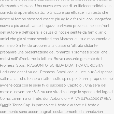
Alessandro Manzoni, Una nuova versione di un titoloconsolidato: un
corredo di apparatididattici più ricco e più efficacein un testo che
riesce al tempo stessoad essere più agile e fruibile, con unagrafica
nuova e più accattivante I ragazzi partivano prevenuti nei confronti
dell’autore e dell’opera, a causa di notizie sentite da famigliari o
amici che già si erano scontrati con Manzoni e il suo monumentale
romanzo. S’intende proporre alla classe un'attività sfidante:
preparare una presentazione del romanzo "I promessi sposi", che li
motivi nell'affrontarne la lettura. Breve riassunto generale de I
Promessi Sposi. RIASSUNTO. SCHEDA DIDATTICA CURIOSITA’
L’edizione deﬁnitiva de I Promessi Sposi vide la luce in 108 dispense
settimanali, che tennero i lettori sulle spine per 2 anni, proprio come
avviene oggi con le serie tv di successo. Capitolo I. Una sera del
mese di novembre 1628, su una stradina lungo la sponda del lago di
Como, cammina un frate, don Abbondio. - P. IVA 04744200017 REA
659361 Torino Cap. In particolare il testo d’autore e il testo di
commento sono accompagnati costantemente da annotazioni,