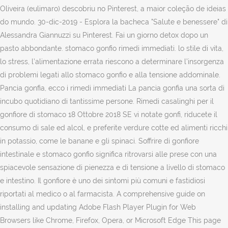
Oliveira (eulimaro) descobriu no Pinterest, a maior coleção de ideias
do mundo. 30-dic-2019 - Esplora la bacheca "Salute e benessere" di
Alessandra Giannuzzi su Pinterest. Fai un giorno detox dopo un
pasto abbondante. stomaco gonfio rimedi immediati. lo stile di vita,
lo stress, l’alimentazione errata riescono a determinare l’insorgenza
di problemi legati allo stomaco gonfio e alla tensione addominale.
Pancia gonfia, ecco i rimedi immediati La pancia gonfia una sorta di
incubo quotidiano di tantissime persone. Rimedi casalinghi per il
gonfiore di stomaco 18 Ottobre 2018 SE vi notate gonfi, riducete il
consumo di sale ed alcol, e preferite verdure cotte ed alimenti ricchi
in potassio, come le banane e gli spinaci. Soffrire di gonfiore
intestinale e stomaco gonfio significa ritrovarsi alle prese con una
spiacevole sensazione di pienezza e di tensione a livello di stomaco
e intestino. Il gonfiore è uno dei sintomi più comuni e fastidiosi
riportati al medico o al farmacista. A comprehensive guide on
installing and updating Adobe Flash Player Plugin for Web
Browsers like Chrome, Firefox, Opera, or Microsoft Edge This page