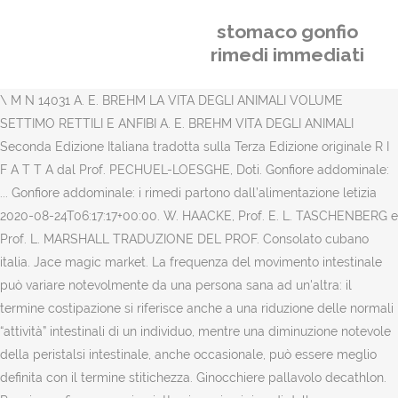
stomaco gonfio
rimedi immediati
\ M N 14031 A. E. BREHM LA VITA DEGLI ANIMALI VOLUME
SETTIMO RETTILI E ANFIBI A. E. BREHM VITA DEGLI ANIMALI
Seconda Edizione Italiana tradotta sulla Terza Edizione originale R I
F A T T A dal Prof. PECHUEL-LOESGHE, Doti. Gonfiore addominale:
... Gonfiore addominale: i rimedi partono dall’alimentazione letizia
2020-08-24T06:17:17+00:00. W. HAACKE, Prof. E. L. TASCHENBERG e
Prof. L. MARSHALL TRADUZIONE DEL PROF. Consolato cubano
italia. Jace magic market. La frequenza del movimento intestinale
può variare notevolmente da una persona sana ad un'altra: il
termine costipazione si riferisce anche a una riduzione delle normali
“attività” intestinali di un individuo, mentre una diminuzione notevole
della peristalsi intestinale, anche occasionale, può essere meglio
definita con il termine stitichezza. Ginocchiere pallavolo decathlon.