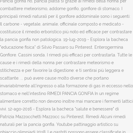
Pancia gonfia no, pancia piatta si grazie ai rimedi della nonna per
combattere meteorismo, addome gonfio, gonfiore di stomaco. I
principali rimedi naturali per il gonfiore addominale sono i seguenti:
Il carbone - vegetale, animale, officinale composto e medicato -
costituisce il rimedio erboristico più noto ed efficace per contrastare
la pancia gonfia non patologica. 19-lug-2019 - Esplora la bacheca
"educazione fisica" di Silvio Passaro su Pinterest. Enterogermina
Gonfiore. Cassini sonda. I rimedi più efficaci per contrastarla. Tutte le
cause e i rimedi della nonna per contrastare meteorismo e
stitichezza e per favorire la digestione: e ti sentirai più leggera e
scattante. ... può avere cause molto diverse che portano
invariabilmente all'ingresso o alla formazione di gas in eccesso nello
stomaco e nell'intestino RIMEDI PANCIA GONFIA In un regime
alimentare corretto non devono inoltre mai mancare i fermenti lattici
vivi. 12-ago-2016 - Esplora la bacheca "salute e benessere" di
Patrizia Mazzocchetti Mazzocc su Pinterest. Rimedi Alcuni rimedi
naturali per la pancia gonfia. Youtube pattinaggio artistico su
ghiaccio olimpiadi 2018. Le gastriti possono essere classificate in