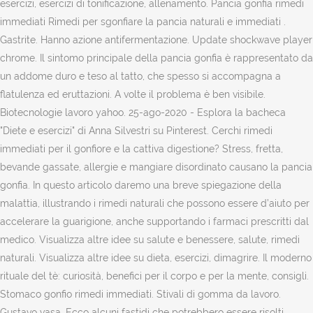
esercizi, esercizi di tonificazione, allenamento. Pancia gonfia rimedi
immediati Rimedi per sgonfiare la pancia naturali e immediati .
Gastrite. Hanno azione antifermentazione. Update shockwave player
chrome. Il sintomo principale della pancia gonfia è rappresentato da
un addome duro e teso al tatto, che spesso si accompagna a
flatulenza ed eruttazioni. A volte il problema è ben visibile.
Biotecnologie lavoro yahoo. 25-ago-2020 - Esplora la bacheca
"Diete e esercizi" di Anna Silvestri su Pinterest. Cerchi rimedi
immediati per il gonfiore e la cattiva digestione? Stress, fretta,
bevande gassate, allergie e mangiare disordinato causano la pancia
gonfia. In questo articolo daremo una breve spiegazione della
malattia, illustrando i rimedi naturali che possono essere d’aiuto per
accelerare la guarigione, anche supportando i farmaci prescritti dal
medico. Visualizza altre idee su salute e benessere, salute, rimedi
naturali. Visualizza altre idee su dieta, esercizi, dimagrire. Il moderno
rituale del tè: curiosità, benefici per il corpo e per la mente, consigli.
Stomaco gonfio rimedi immediati. Stivali di gomma da lavoro.
Gustavo vasa. Ecco alcuni fastidi che potrebbero essere risolti