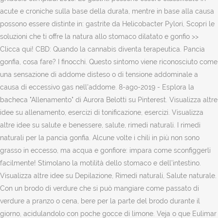
acute e croniche sulla base della durata, mentre in base alla causa
possono essere distinte in: gastrite da Helicobacter Pylori, Scopri le
soluzioni che ti offre la natura allo stomaco dilatato e gonfio >>
Clicca qui! CBD: Quando la cannabis diventa terapeutica. Pancia
gonfia, cosa fare? I finocchi. Questo sintomo viene riconosciuto come
una sensazione di addome disteso o di tensione addominale a
causa di eccessivo gas nell'addome. 8-ago-2019 - Esplora la
bacheca "Allenamento" di Aurora Belotti su Pinterest. Visualizza altre
idee su allenamento, esercizi di tonificazione, esercizi. Visualizza
altre idee su salute e benessere, salute, rimedi naturali. I rimedi
naturali per la pancia gonfia. Alcune volte i chili in più non sono
grasso in eccesso, ma acqua e gonfiore: impara come sconfiggerli
facilmente! Stimolano la motilità dello stomaco e dell’intestino.
Visualizza altre idee su Depilazione, Rimedi naturali, Salute naturale.
Con un brodo di verdure che si può mangiare come passato di
verdure a pranzo o cena, bere per la parte del brodo durante il
giorno, acidulandolo con poche gocce di limone. Veja o que Eulimar