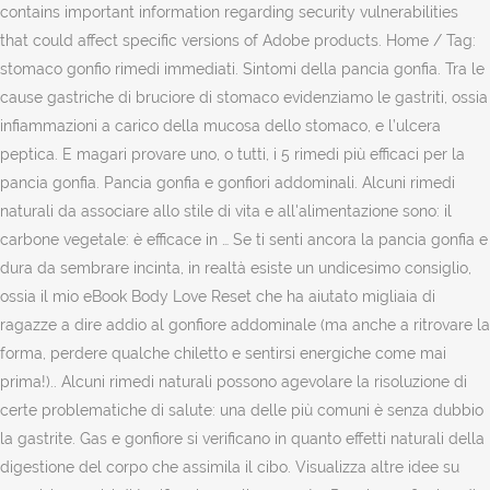
contains important information regarding security vulnerabilities
that could affect specific versions of Adobe products. Home / Tag:
stomaco gonfio rimedi immediati. Sintomi della pancia gonfia. Tra le
cause gastriche di bruciore di stomaco evidenziamo le gastriti, ossia
infiammazioni a carico della mucosa dello stomaco, e l’ulcera
peptica. E magari provare uno, o tutti, i 5 rimedi più efficaci per la
pancia gonfia. Pancia gonfia e gonfiori addominali. Alcuni rimedi
naturali da associare allo stile di vita e all'alimentazione sono: il
carbone vegetale: è efficace in … Se ti senti ancora la pancia gonfia e
dura da sembrare incinta, in realtà esiste un undicesimo consiglio,
ossia il mio eBook Body Love Reset che ha aiutato migliaia di
ragazze a dire addio al gonfiore addominale (ma anche a ritrovare la
forma, perdere qualche chiletto e sentirsi energiche come mai
prima!).. Alcuni rimedi naturali possono agevolare la risoluzione di
certe problematiche di salute: una delle più comuni è senza dubbio
la gastrite. Gas e gonfiore si verificano in quanto effetti naturali della
digestione del corpo che assimila il cibo. Visualizza altre idee su