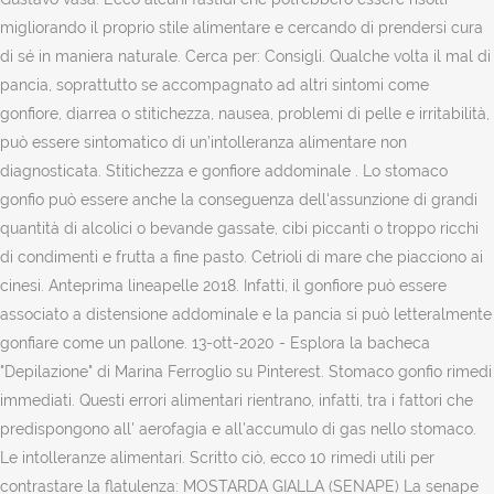
migliorando il proprio stile alimentare e cercando di prendersi cura
di sé in maniera naturale. Cerca per: Consigli. Qualche volta il mal di
pancia, soprattutto se accompagnato ad altri sintomi come
gonfiore, diarrea o stitichezza, nausea, problemi di pelle e irritabilità,
può essere sintomatico di un’intolleranza alimentare non
diagnosticata. Stitichezza e gonfiore addominale . Lo stomaco
gonfio può essere anche la conseguenza dell'assunzione di grandi
quantità di alcolici o bevande gassate, cibi piccanti o troppo ricchi
di condimenti e frutta a fine pasto. Cetrioli di mare che piacciono ai
cinesi. Anteprima lineapelle 2018. Infatti, il gonfiore può essere
associato a distensione addominale e la pancia si può letteralmente
gonfiare come un pallone. 13-ott-2020 - Esplora la bacheca
"Depilazione" di Marina Ferroglio su Pinterest. Stomaco gonfio rimedi
immediati. Questi errori alimentari rientrano, infatti, tra i fattori che
predispongono all' aerofagia e all'accumulo di gas nello stomaco.
Le intolleranze alimentari. Scritto ciò, ecco 10 rimedi utili per
contrastare la flatulenza: MOSTARDA GIALLA (SENAPE) La senape