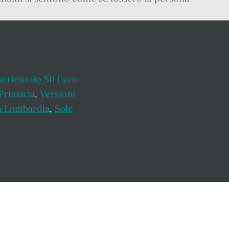
atrimonio 50 Euro
Primaria
,
Versioni
a Lombardia
,
Sole