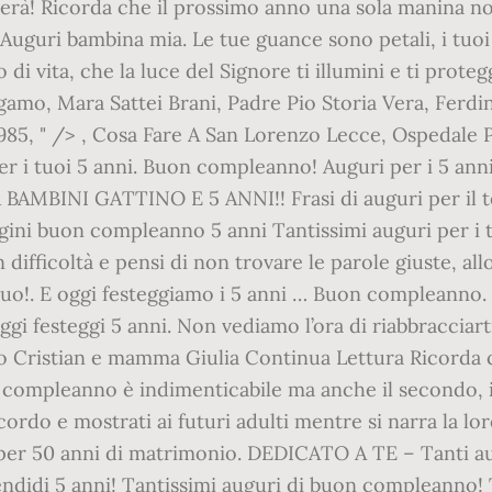
verà! Ricorda che il prossimo anno una sola manina non
! Auguri bambina mia. Le tue guance sono petali, i tuo
di vita, che la luce del Signore ti illumini e ti prote
mo, Mara Sattei Brani, Padre Pio Storia Vera, Ferdin
85, " /> , Cosa Fare A San Lorenzo Lecce, Ospedale 
er i tuoi 5 anni. Buon compleanno! Auguri per i 5 ann
BAMBINI GATTINO E 5 ANNI!! Frasi di auguri per il 
magini buon compleanno 5 anni Tantissimi auguri per 
 in difficoltà e pensi di non trovare le parole giuste, a
tuo!. E oggi festeggiamo i 5 anni … Buon compleanno.
ggi festeggi 5 anni. Non vediamo l’ora di riabbracciar
bbo Cristian e mamma Giulia Continua Lettura Ricorda
compleanno è indimenticabile ma anche il secondo, il te
rdo e mostrati ai futuri adulti mentre si narra la lo
 per 50 anni di matrimonio. DEDICATO A TE – Tanti aug
endidi 5 anni! Tantissimi auguri di buon compleanno! T