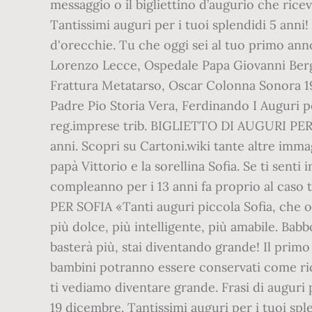
messaggio o il bigliettino d’augurio che rice
Tantissimi auguri per i tuoi splendidi 5 anni
d'orecchie. Tu che oggi sei al tuo primo anno 
Lorenzo Lecce, Ospedale Papa Giovanni Berga
Frattura Metatarso, Oscar Colonna Sonora 19
Padre Pio Storia Vera, Ferdinando I Auguri p
reg.imprese trib. BIGLIETTO DI AUGURI PER 
anni. Scopri su Cartoni.wiki tante altre im
papà Vittorio e la sorellina Sofia. Se ti senti
compleanno per i 13 anni fa proprio al caso 
PER SOFIA «Tanti auguri piccola Sofia, che o
più dolce, più intelligente, più amabile. Ba
basterà più, stai diventando grande! Il primo 
bambini potranno essere conservati come rico
ti vediamo diventare grande. Frasi di auguri
19 dicembre. Tantissimi auguri per i tuoi spl