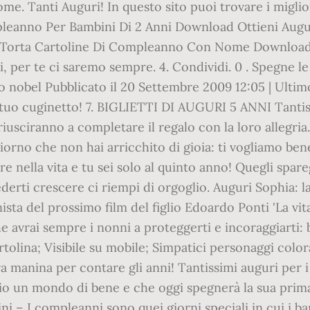
nome. Tanti Auguri! In questo sito puoi trovare i migli
eanno Per Bambini Di 2 Anni Download Ottieni Augur
Torta Cartoline Di Compleanno Con Nome Download.
, per te ci saremo sempre. 4. Condividi. 0 . Spegne le
mio nobel Pubblicato il 20 Settembre 2009 12:05 | Ult
al tuo cuginetto! 7. BIGLIETTI DI AUGURI 5 ANNI Tantis
 riusciranno a completare il regalo con la loro allegri
 giorno che non hai arricchito di gioia: ti vogliamo 
re nella vita e tu sei solo al quinto anno! Quegli spar
erti crescere ci riempi di orgoglio. Auguri Sophia: l
ista del prossimo film del figlio Edoardo Ponti 'La 
 che avrai sempre i nonni a proteggerti e incoraggiar
artolina; Visibile su mobile; Simpatici personaggi colo
a manina per contare gli anni! Tantissimi auguri per i 
glio un mondo di bene e che oggi spegnerà la sua prim
 – I compleanni sono quei giorni speciali in cui i b