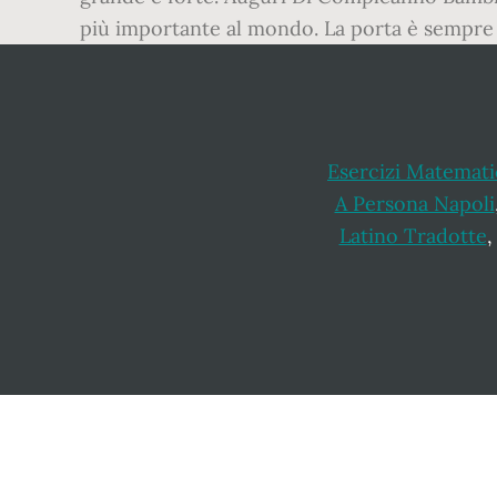
più importante al mondo. La porta è sempre 
Esercizi Matemati
A Persona Napoli
Latino Tradotte
Footer