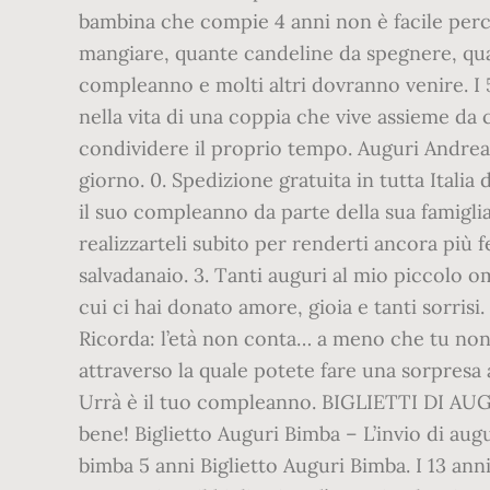
bambina che compie 4 anni non è facile perch
mangiare, quante candeline da spegnere, quan
compleanno e molti altri dovranno venire. I
nella vita di una coppia che vive assieme da
condividere il proprio tempo. Auguri Andre
giorno. 0. Spedizione gratuita in tutta Itali
il suo compleanno da parte della sua famiglia
realizzarteli subito per renderti ancora più 
salvadanaio. 3. Tanti auguri al mio piccolo o
cui ci hai donato amore, gioia e tanti sorrisi
Ricorda: l’età non conta… a meno che tu non 
attraverso la quale potete fare una sorpres
Urrà è il tuo compleanno. BIGLIETTI DI AUG
bene! Biglietto Auguri Bimba – L’invio di aug
bimba 5 anni Biglietto Auguri Bimba. I 13 an