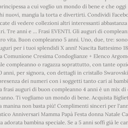
principessa a cui voglio un mondo di bene e che oggi s
ochi nuovi, mangia la torta e divertirti. Condividi Fac
ate di vedere collezioni altri interessanti abbastanz
uguri. Tre anni e … Frasi EVENTI. Gli auguri di complea
loro vita. Buon compleanno 5 anni. Uno, due, tre: sono
uguri per i tuoi splendidi X anni! Nascita Battesimo 
 Comunione Cresima Condoglianze + Elenco Argomenti 
le compleanno o ragazza soprattutto, con tante opzioni
anni, per signora, con dettagli in cristallo Swarovski,
 presenza dei numeri con i soggetti tanto cari ai bamb
olta frasi auguri di buon compleanno 4 anni è un mix di
eanno. Ti vogliamo un mondo di bene. Acquista Biglie
a manina non basta più! Complimenti sinceri per l'an
ico Anniversari Mamma Papà Festa donna Natale Ca
ra adorata bambina speciale. Se a 5 anni soffi già le ca