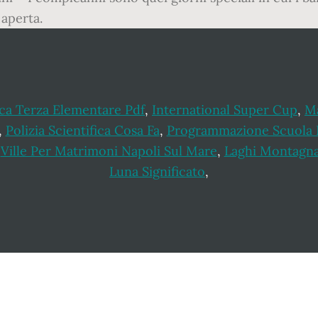
aperta.
ca Terza Elementare Pdf
,
International Super Cup
,
M
,
Polizia Scientifica Cosa Fa
,
Programmazione Scuola 
,
Ville Per Matrimoni Napoli Sul Mare
,
Laghi Montagn
Luna Significato
,