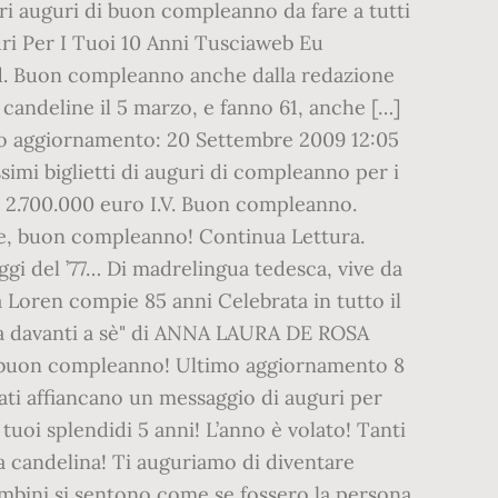
ori auguri di buon compleanno da fare a tutti
i Per I Tuoi 10 Anni Tusciaweb Eu
 Buon compleanno anche dalla redazione
 candeline il 5 marzo, e fanno 61, anche […]
imo aggiornamento: 20 Settembre 2009 12:05
simi biglietti di auguri di compleanno per i
a. 2.700.000 euro I.V. Buon compleanno.
bene, buon compleanno! Continua Lettura.
eggi del ’77… Di madrelingua tedesca, vive da
a Loren compie 85 anni Celebrata in tutto il
vita davanti a sè" di ANNA LAURA DE ROSA
ti: buon compleanno! Ultimo aggiornamento 8
rati affiancano un messaggio di auguri per
tuoi splendidi 5 anni! L’anno è volato! Tanti
a candelina! Ti auguriamo di diventare
ambini si sentono come se fossero la persona