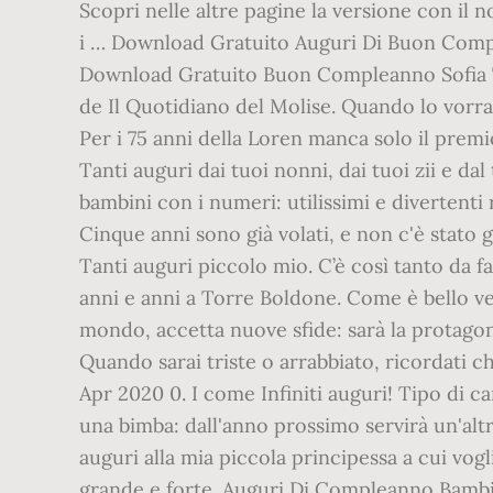
Scopri nelle altre pagine la versione con il 
i … Download Gratuito Auguri Di Buon Compl
Download Gratuito Buon Compleanno Sofia 
de Il Quotidiano del Molise. Quando lo vorrai
Per i 75 anni della Loren manca solo il pre
Tanti auguri dai tuoi nonni, dai tuoi zii e d
bambini con i numeri: utilissimi e divertenti
Cinque anni sono già volati, e non c'è stato
Tanti auguri piccolo mio. C’è così tanto da fa
anni e anni a Torre Boldone. Come è bello ved
mondo, accetta nuove sfide: sarà la protagon
Quando sarai triste o arrabbiato, ricordati
Apr 2020 0. I come Infiniti auguri! Tipo di c
una bimba: dall'anno prossimo servirà un'altr
auguri alla mia piccola principessa a cui vo
grande e forte. Auguri Di Compleanno Bambini