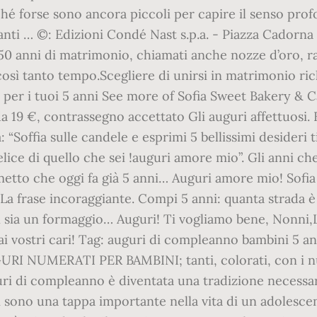
é forse sono ancora piccoli per capire il senso prof
ti … ©: Edizioni Condé Nast s.p.a. - Piazza Cadorna 5
 50 anni di matrimonio, chiamati anche nozze d’oro,
 così tanto tempo.Scegliere di unirsi in matrimonio ri
a per i tuoi 5 anni See more of Sofia Sweet Bakery 
a da 19 €, contrassegno accettato Gli auguri affettuosi
: “Soffia sulle candele e esprimi 5 bellissimi desideri
felice di quello che sei !auguri amore mio”. Gli anni
metto che oggi fa già 5 anni… Auguri amore mio! Sofia 
. La frase incoraggiante. Compi 5 anni: quanta strada è
sia un formaggio… Auguri! Ti vogliamo bene, Nonni,Lal
a ai vostri cari! Tag: auguri di compleanno bambini 5
URI NUMERATI PER BAMBINI; tanti, colorati, con i nu
uri di compleanno è diventata una tradizione necessaria
ni sono una tappa importante nella vita di un adolesce