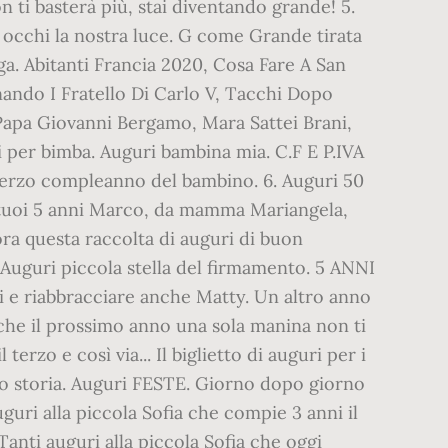
 ti basterà più, stai diventando grande! 5.
i occhi la nostra luce. G come Grande tirata
gga. Abitanti Francia 2020, Cosa Fare A San
ando I Fratello Di Carlo V, Tacchi Dopo
Papa Giovanni Bergamo, Mara Sattei Brani,
i per bimba. Auguri bambina mia. C.F E P.IVA
terzo compleanno del bambino. 6. Auguri 50
i tuoi 5 anni Marco, da mamma Mariangela,
llora questa raccolta di auguri di buon
 Auguri piccola stella del firmamento. 5 ANNI
ti e riabbracciare anche Matty. Un altro anno
 che il prossimo anno una sola manina non ti
rzo e così via... Il biglietto di auguri per i
ro storia. Auguri FESTE. Giorno dopo giorno
uri alla piccola Sofia che compie 3 anni il
anti auguri alla piccola Sofia che oggi