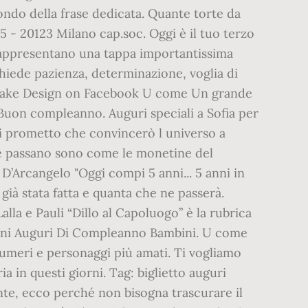
ondo della frase dedicata. Quante torte da
 - 20123 Milano cap.soc. Oggi è il tuo terzo
 rappresentano una tappa importantissima
chiede pazienza, determinazione, voglia di
& Cake Design on Facebook U come Un grande
. Buon compleanno. Auguri speciali a Sofia per
 ti prometto che convincerò l universo a
 che passano sono come le monetine del
D’Arcangelo "Oggi compi 5 anni... 5 anni in
 già stata fatta e quanta che ne passerà.
la e Pauli “Dillo al Capoluogo” è la rubrica
 anni Auguri Di Compleanno Bambini. U come
meri e personaggi più amati. Ti vogliamo
 in questi giorni. Tag: biglietto auguri
nte, ecco perché non bisogna trascurare il