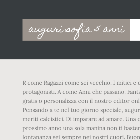
Main
auguri sofia 5 anni
navigation
R come Ragazzi come sei vecchio. I mitici e di
protagonisti. A come Anni che passano. Fanta
gratis o personalizza con il nostro editor on
Pensando a te nel tuo giorno speciale, auguri
meriti calcistici. Di imparare ad amare. Una d
prossimo anno una sola manina non ti basterà
lontananza sei sempre nei nostri cuori. Buo