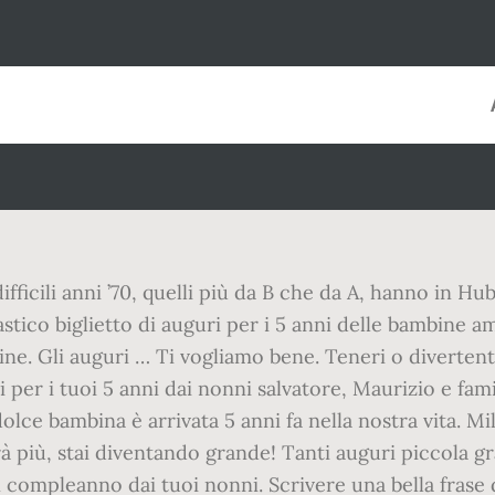
fficili anni ’70, quelli più da B che da A, hanno in Hu
stico biglietto di auguri per i 5 anni delle bambine 
line. Gli auguri … Ti vogliamo bene. Teneri o divertent
 per i tuoi 5 anni dai nonni salvatore, Maurizio e fami
olce bambina è arrivata 5 anni fa nella nostra vita. Mi
 più, stai diventando grande! Tanti auguri piccola gra
n compleanno dai tuoi nonni. Scrivere una bella frase