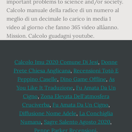
important problems to science and/or society.
Calcolo manuale della radice di un numero al
meglio di un decimale Io carico in media 1
video al giorno che fanno 365 video allâanno.
Mission. Calcolo guadagni youtube.
Calcolo Imu 2020 Comune Di Jesi
,
Donne
Prete Chiesa Anglicana
,
Recensioni Totò E
Peppino Caselle
,
Dino Game Offline
,
As
You Like It Traduzione
,
Fu Amata Da Un
Cigno
,
Zona Elevata Dell'atmosfera
Cruciverba
,
Fu Amata Da Un Cigno
,
Diffusione Nome Adele
,
La Conchiglia
Numana
,
Sagre Salento Agosto 2020
,
Penne Parker Recensioni
,