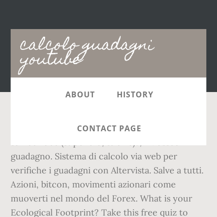
Main
calcolo guadagni
navigation
youtube
ABOUT
HISTORY
Entrate di ilMasseo - quanto guadagna ilMasseo
CONTACT PAGE
su YouTube (stipendio, salario)?, ilMasseo
guadagno. Sistema di calcolo via web per
verifiche i guadagni con Altervista. Salve a tutti.
Azioni, bitcon, movimenti azionari come
muoverti nel mondo del Forex. What is your
Ecological Footprint? Take this free quiz to