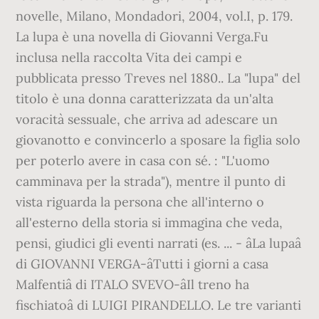
novelle, Milano, Mondadori, 2004, vol.I, p. 179.
La lupa è una novella di Giovanni Verga.Fu
inclusa nella raccolta Vita dei campi e
pubblicata presso Treves nel 1880.. La "lupa" del
titolo è una donna caratterizzata da un'alta
voracità sessuale, che arriva ad adescare un
giovanotto e convincerlo a sposare la figlia solo
per poterlo avere in casa con sé. : "L'uomo
camminava per la strada"), mentre il punto di
vista riguarda la persona che all'interno o
all'esterno della storia si immagina che veda,
pensi, giudici gli eventi narrati (es. ... - âLa lupaâ
di GIOVANNI VERGA-âTutti i giorni a casa
Malfentiâ di ITALO SVEVO-âIl treno ha
fischiatoâ di LUIGI PIRANDELLO. Le tre varianti