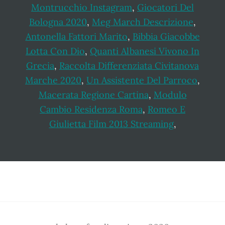
Montrucchio Instagram
,
Giocatori Del
Bologna 2020
,
Meg March Descrizione
,
Antonella Fattori Marito
,
Bibbia Giacobbe
Lotta Con Dio
,
Quanti Albanesi Vivono In
Grecia
,
Raccolta Differenziata Civitanova
Marche 2020
,
Un Assistente Del Parroco
,
Macerata Regione Cartina
,
Modulo
Cambio Residenza Roma
,
Romeo E
Giulietta Film 2013 Streaming
,
Footer