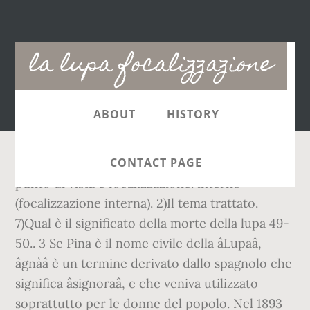
Main
la lupa focalizzazione
navigation
ABOUT
HISTORY
CONTACT PAGE
punto di vista e focalizzazione. interno
(focalizzazione interna). 2)Il tema trattato.
7)Qual è il significato della morte della lupa 49-
50.. 3 Se Pina è il nome civile della âLupaâ,
âgnàâ è un termine derivato dallo spagnolo che
significa âsignoraâ, e che veniva utilizzato
soprattutto per le donne del popolo. Nel 1893