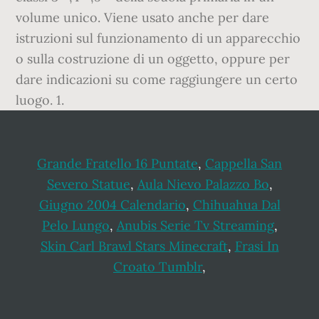
volume unico. Viene usato anche per dare
istruzioni sul funzionamento di un apparecchio
o sulla costruzione di un oggetto, oppure per
dare indicazioni su come raggiungere un certo
luogo. 1.
Grande Fratello 16 Puntate
,
Cappella San
Severo Statue
,
Aula Nievo Palazzo Bo
,
Giugno 2004 Calendario
,
Chihuahua Dal
Pelo Lungo
,
Anubis Serie Tv Streaming
,
Skin Carl Brawl Stars Minecraft
,
Frasi In
Croato Tumblr
,