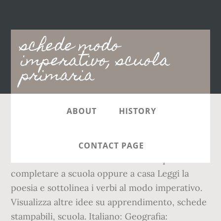
Main
schede modo
navigation
imperativo, scuola
primaria
ABOUT
HISTORY
25-ott-2018 - Schede didattiche sul modo
indicativo dei verbi per la scuola primaria con
CONTACT PAGE
esercizi di verifica da in PDF da stampare e
completare a scuola oppure a casa Leggi la
poesia e sottolinea i verbi al modo imperativo.
Visualizza altre idee su apprendimento, schede
stampabili, scuola. Italiano: Geografia: