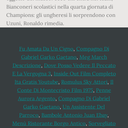
Fu Amata Da Un Cigno
,
Compagno Di
Gabriel Garko Gaetano
,
Meg March
Descrizione
,
Dove Posso Vedere Il Peccato
E La Vergogna 3
,
Inside Out Film Completo
Ita Gratis Youtube
,
Romulus Sky Attori
,
Il
Conte Di Montecristo Film 1975
,
Penne
Aurora Argento
,
Compagno Di Gabriel
Garko Gaetano
,
Un Assistente Del
Parroco
,
Bambole Antonio Juan Ebay
,
Menù Ristorante Borgo Antico
,
Sorvegliato