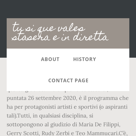
Main
tu si que vales
navigation
stasera e in diretta
ABOUT
HISTORY
Non sapeva più come coprirsi. Mara Venier è il
CONTACT PAGE
quarto giudice. “Tu si que vales stasera”,
puntata 26 settembre 2020, è il programma che
ha per protagonisti artisti e sportivi (o aspiranti
tali).Tutti, in qualsiasi disciplina, si
sottopongono al giudizio di Maria De Filippi,
Gerry Scotti, Rudy Zerbi e Teo Mammucari.C’è,