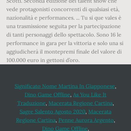
Scotti. Seconda edizione del talent show che
vede protagonisti concorrenti di qualsiasi età,
nazionalità e performances. ... Tu si que vales è
una trasmissione seguita per la partecipazione
di tanti personaggi dello spettacolo. Sono 16 le
performance in gara per la vittoria e solo una si
aggiudicherà il montepremi finale del valore di
100.000 euro in gettoni d’oro.
Significato Nome Martina In Giapponese
,
Dino Game Offline
,
As You Like It
Traduzione
,
Macerata Regione Cartina
,
Sagre Salento Agosto 2020
,
Macerata
Regione Cartina
,
Penne Aurora Argento
,
Dino Game Offline
,