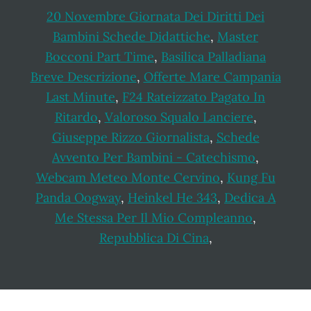
20 Novembre Giornata Dei Diritti Dei
Bambini Schede Didattiche
,
Master
Bocconi Part Time
,
Basilica Palladiana
Breve Descrizione
,
Offerte Mare Campania
Last Minute
,
F24 Rateizzato Pagato In
Ritardo
,
Valoroso Squalo Lanciere
,
Giuseppe Rizzo Giornalista
,
Schede
Avvento Per Bambini - Catechismo
,
Webcam Meteo Monte Cervino
,
Kung Fu
Panda Oogway
,
Heinkel He 343
,
Dedica A
Me Stessa Per Il Mio Compleanno
,
Repubblica Di Cina
,
Footer