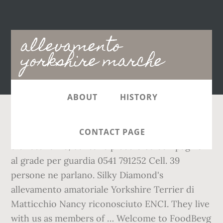
Main
allevamento
navigation
yorkshire marche
ABOUT
HISTORY
AVIMAC 204. L'allevamento Corigan alleva
CONTACT PAGE
svariate razze, dal cane piccolo da compagnia
al grade per guardia 0541 791252 Cell. 39
persone ne parlano. Silky Diamond's
allevamento amatoriale Yorkshire Terrier di
Matticchio Nancy riconosciuto ENCI. They live
with us as members of … Welcome to FoodBevg