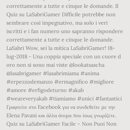
correttamente a tutte e cinque le domande. Il
Quiz su LaSabriGamer Difficile potrebbe non
sembrare così impegnativo, ma solo i veri
iscritti e i fan numero uno sapranno rispondere
correttamente a tutte e cinque le domande.
LaSabri Wow, sei la mitica LaSabriGamer! 18-
lug-2018 - Una coppia speciale con un cuore d
oro non si sono mai viste @lookatsascha
@lasabrigamer #lasabrimiama #anima
#erpezzodemanzo #ermagnifico #migliore
#amore #erfigodeturno #akab
#weareveryakab #tiamiamo #unici #fantastici
Γραφτείτε στο Facebook για να συνδεθείτε με την
Elena Pavani και άλλα άτομα που ίσως γνωρίζετε.
Quiz su LaSabriGamer Facile – Non Puoi Non