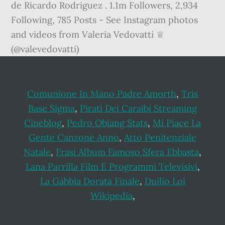
de Ricardo Rodriguez . 1.1m Followers, 2,934
Following, 785 Posts - See Instagram photos
and videos from Valeria Vedovatti ♕
(@valevedovatti)
Comunione In Mano Padre Amorth
,
Tris
Base Sigma
,
Pirati Dei Caraibi Streaming
Cineblog
,
Pedro Obiang Stats
,
Mi Piace La
Gente Canzone Anno
,
Atto Penitenziale
Natale
,
Frasi Album Famoso Sfera Ebbasta
,
Lana Parrilla Film E Programmi Televisivi
,
La Gabbia Dorata Finale
,
Duilio Loi
Wikipedia
,