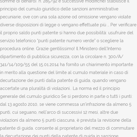
somme di denaro). n. 285/92 e successive modifiche) stabilisce il
principio del cumulo giuridico delle sanzioni amministrative
pecuniarie, ove con una sola azione od omissione vengano violate
diverse disposizioni di legge o vengano effettuate più … Per verificare
il proprio saldo punti patente si hanno due possibilità: usufruire del
servizio telefonico “punti patente numero verde” o scegliere la
procedura online. Grazie gentilissimo! Il Ministero dell’Interno
dipartimento di pubblica sicurezza, con la circolare n. 300/A/
341/14/109/55 del 15.01.2014 ha fornito un chiarimento importante
in merito alla questione del limite al cumulo materiale in caso di
decurtazione dei punti dalla patente di guida, quando vengano
accertate una pluralità di violazioni.. La norma ed il principio
generale del cumulo giuridico Se si perdono in parte o tutti i punti:
dal 13 agosto 2010, se viene commessa un'infrazione da almeno 5
punti, cui seguano, nell'arco di successivi 12 mesi, altre due
violazioni da almeno 5 punti ciascuna, è prevista la revisione della
patente di guida. consente al proprietario del mezzo di commutare
la decurtazione dei punti della patente di guida in sanzione