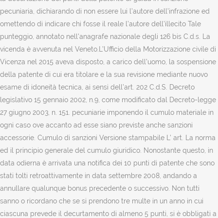
pecuniaria, dichiarando di non essere lui l’autore dell’infrazione ed
omettendo di indicare chi fosse il reale l’autore dell’illecito Tale
punteggio, annotato nell'anagrafe nazionale degli 126 bis C.d.s. La
vicenda è avvenuta nel Veneto.L’Ufficio della Motorizzazione civile di
Vicenza nel 2015 aveva disposto, a carico dell’uomo, la sospensione
della patente di cui era titolare e la sua revisione mediante nuovo
esame di idoneità tecnica, ai sensi dell’art. 202 C.d.S. Decreto
legislativo 15 gennaio 2002, n.9, come modificato dal Decreto-legge
27 giugno 2003, n. 151. pecuniarie imponendo il cumulo materiale in
ogni caso ove accanto ad esse siano previste anche sanzioni
accessorie. Cumulo di sanzioni Versione stampabile L’ art. La norma
ed il principio generale del cumulo giuridico. Nonostante questo, in
data odierna è arrivata una notifica dei 10 punti di patente che sono
stati tolti retroattivamente in data settembre 2008, andando a
annullare qualunque bonus precedente o successivo. Non tutti
sanno o ricordano che se si prendono tre multe in un anno in cui
ciascuna prevede il decurtamento di almeno 5 punti, si è obbligati a