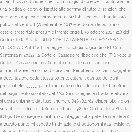
all'art. È ovvio, dunque, che il cumulo giuridico è per il contribuente
una pratica di sgravio rispetto alla somma di tutte le sanzioni che
sarebbero applicate normalmente. Si stabilisce che il bando sarà
pubblicato entro il 30 settembre 2017 e le domande potranno
essere presentate presumibilmente entro il 30 ottobre 2017. 218 del
Codice della Strada.. RITIRO DELLA PATENTE PER ECCESSO DI
VELOCITÀ: CASI. L’ art. La legge, ... Quotidiano giuridico P.I. Con
Sentenza n. 20222, la Corte di Cassazione ribadisce che: "Più volte la
Corte di Cassazione ha affermato che in tema di sanzioni
amministrative, la norma di cui all'art. Per ulteriori sanzioni soggette
a decurtazione della stessa patente estera il cumulo dei punti
presso il Min. _____ giacinto. in materia di esclusione del beneficio
del pagamento scontato del 30%. Se si sceglie la strada telefonica
si dovrà chiamare dal fisso il numero 848.782.782, disponibile 7 giorni
su 7 al costo di una telefonata urbana. 198 del Codice della Strada
(D.Lgs. Ne consegue che il mio punteggio sulla patente scende a 0,
a questo punto mi aspetto l’intimazione di sottopormi alla revisione.
126 bis del Codice della Strada prevede al comma 1 bis che “