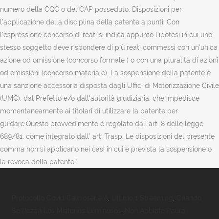
numero della CQC o del CAP posseduto. Disposizioni per
l’applicazione della disciplina della patente a punti. Con
l’espressione concorso di reati si indica appunto l’ipotesi in cui uno
stesso soggetto deve rispondere di più reati commessi con un’unica
azione od omissione (concorso formale ) o con una pluralità di azioni
od omissioni (concorso materiale). La sospensione della patente è
una sanzione accessoria disposta dagli Uffici di Motorizzazione Civile
(UMC), dal Prefetto e/o dall'autorità giudiziaria, che impedisce
momentaneamente ai titolari di utilizzare la patente per
guidare.Questo provvedimento è regolato dall'art. 8 delle legge
689/81, come integrato dall’ art. Trasp. Le disposizioni del presente
comma non si applicano nei casi in cui è prevista la sospensione o
la revoca della patente.”
Protocollo Covid Calcioserie A
,
Ultimo 1 Streaming
,
Cuando
Se Rezan Los Misterios Luminosos
,
Non Abbiate Paura