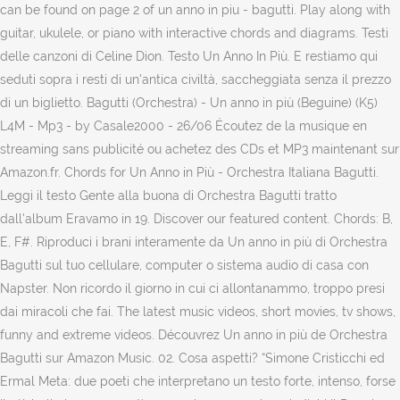
can be found on page 2 of un anno in piu - bagutti. Play along with
guitar, ukulele, or piano with interactive chords and diagrams. Testi
delle canzoni di Celine Dion. Testo Un Anno In Più. E restiamo qui
seduti sopra i resti di un'antica civiltà, saccheggiata senza il prezzo
di un biglietto. Bagutti (Orchestra) - Un anno in più (Beguine) (K5)
L4M - Mp3 - by Casale2000 - 26/06 Écoutez de la musique en
streaming sans publicité ou achetez des CDs et MP3 maintenant sur
Amazon.fr. Chords for Un Anno in Più - Orchestra Italiana Bagutti.
Leggi il testo Gente alla buona di Orchestra Bagutti tratto
dall'album Eravamo in 19. Discover our featured content. Chords: B,
E, F#. Riproduci i brani interamente da Un anno in più di Orchestra
Bagutti sul tuo cellulare, computer o sistema audio di casa con
Napster. Non ricordo il giorno in cui ci allontanammo, troppo presi
dai miracoli che fai. The latest music videos, short movies, tv shows,
funny and extreme videos. Découvrez Un anno in più de Orchestra
Bagutti sur Amazon Music. 02. Cosa aspetti? “Simone Cristicchi ed
Ermal Meta: due poeti che interpretano un testo forte, intenso, forse