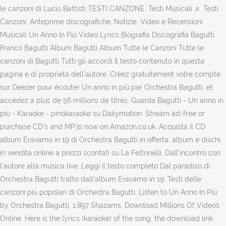
le canzoni di Lucio Battisti TESTI CANZONE: Testi Musicali ♬ Testi
Canzoni, Anteprime discografiche, Notizie, Video e Recensioni
Musicali Un Anno In Più Video Lyrics Biografia Discografia Bagutti
Franco Bagutti Album Bagutti Album Tutte le Canzoni Tutte le
canzoni di Bagutti Tutti gli accordi Il testo contenuto in questa
pagina è di proprietà dell’autore. Créez gratuitement votre compte
sur Deezer pour écouter Un anno in più par Orchestra Bagutti, et
accédez à plus de 56 millions de titres. Guarda Bagutti - Un anno in
più - Karaoke - pinokaraoke su Dailymotion. Stream ad-free or
purchase CD's and MP3s now on Amazon.co.uk. Acquista il CD
album Eravamo in 19 di Orchestra Bagutti in offerta; album e dischi
in vendita online a prezzi scontati su La Feltrinelli. Dall'incontro con
l'autore alla musica live. Leggi il testo completo Dal paradiso di
Orchestra Bagutti tratto dall'album Eravamo in 19. Testi delle
canzoni più popolari di Orchestra Bagutti. Listen to Un Anno In Più
by Orchestra Bagutti, 1,897 Shazams. Download Millions Of Videos
Online. Here is the lyrics (karaoke) of the song, the download link