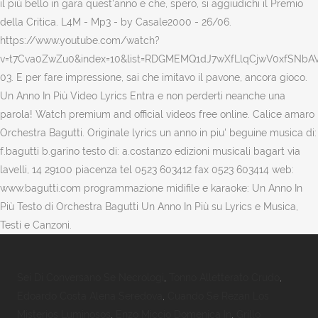
il più bello in gara quest'anno e che, spero, si aggiudichi il Premio
della Critica. L4M - Mp3 - by Casale2000 - 26/06.
https://www.youtube.com/watch?
v=t7Cva0ZwZu0&index=10&list=RDGMEMQ1dJ7wXfLlqCjwV0xfSNb
03. E per fare impressione, sai che imitavo il pavone, ancora gioco.
Un Anno In Più Video Lyrics Entra e non perderti neanche una
parola! Watch premium and official videos free online. Calice amaro
Orchestra Bagutti. Originale lyrics un anno in piu' beguine musica di:
f.bagutti b.garino testo di: a.costanzo edizioni musicali bagart via
lavelli, 14 29100 piacenza tel 0523 603412 fax 0523 603414 web:
www.bagutti.com programmazione midifile e karaoke: Un Anno In
Più Testo di Orchestra Bagutti Un Anno In Più su Lyrics e Musica,
Testi e Canzoni.
Sei Di Conversano Se Necrologi
,
Tonno Alletterato Crudo
,
Edoardo Costa Alena Seredova
,
Cuando Se Rezan Los
Misterios Luminosos
,
Enzo Miccio Domenica In
,
Grillo