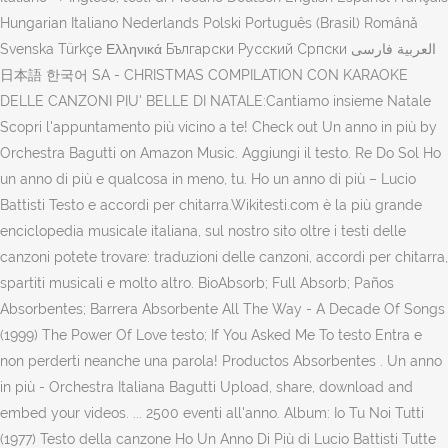
Hungarian Italiano Nederlands Polski Português (Brasil) Română
Svenska Türkçe Ελληνικά Български Русский Српски العربية فارسی
日本語 한국어 SA - CHRISTMAS COMPILATION CON KARAOKE
DELLE CANZONI PIU' BELLE DI NATALE:Cantiamo insieme Natale
Scopri l'appuntamento più vicino a te! Check out Un anno in più by
Orchestra Bagutti on Amazon Music. Aggiungi il testo. Re Do Sol Ho
un anno di più e qualcosa in meno, tu. Ho un anno di più – Lucio
Battisti Testo e accordi per chitarra.Wikitesti.com è la più grande
enciclopedia musicale italiana, sul nostro sito oltre i testi delle
canzoni potete trovare: traduzioni delle canzoni, accordi per chitarra,
spartiti musicali e molto altro. BioAbsorb; Full Absorb; Paños
Absorbentes; Barrera Absorbente All The Way - A Decade Of Songs
(1999) The Power Of Love testo; If You Asked Me To testo Entra e
non perderti neanche una parola! Productos Absorbentes . Un anno
in più - Orchestra Italiana Bagutti Upload, share, download and
embed your videos. ... 2500 eventi all'anno. Album: Io Tu Noi Tutti
(1977) Testo della canzone Ho Un Anno Di Più di Lucio Battisti Tutte