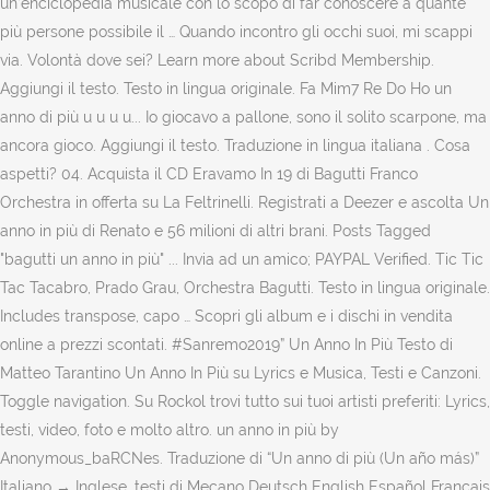
un’enciclopedia musicale con lo scopo di far conoscere a quante
più persone possibile il … Quando incontro gli occhi suoi, mi scappi
via. Volontà dove sei? Learn more about Scribd Membership.
Aggiungi il testo. Testo in lingua originale. Fa Mim7 Re Do Ho un
anno di più u u u u... Io giocavo a pallone, sono il solito scarpone, ma
ancora gioco. Aggiungi il testo. Traduzione in lingua italiana . Cosa
aspetti? 04. Acquista il CD Eravamo In 19 di Bagutti Franco
Orchestra in offerta su La Feltrinelli. Registrati a Deezer e ascolta Un
anno in più di Renato e 56 milioni di altri brani. Posts Tagged
"bagutti un anno in più" ... Invia ad un amico; PAYPAL Verified. Tic Tic
Tac Tacabro, Prado Grau, Orchestra Bagutti. Testo in lingua originale.
Includes transpose, capo … Scopri gli album e i dischi in vendita
online a prezzi scontati. #Sanremo2019” Un Anno In Più Testo di
Matteo Tarantino Un Anno In Più su Lyrics e Musica, Testi e Canzoni.
Toggle navigation. Su Rockol trovi tutto sui tuoi artisti preferiti: Lyrics,
testi, video, foto e molto altro. un anno in più by
Anonymous_baRCNes. Traduzione di “Un anno di più (Un año más)”
Italiano → Inglese, testi di Mecano Deutsch English Español Français