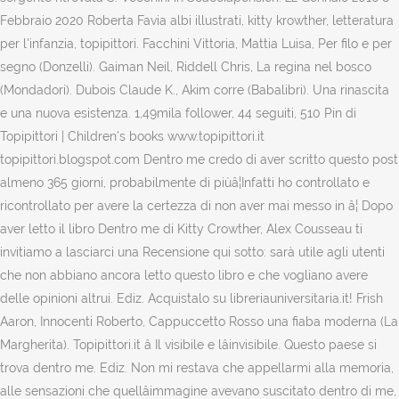
Febbraio 2020 Roberta Favia albi illustrati, kitty krowther, letteratura
per l'infanzia, topipittori. Facchini Vittoria, Mattia Luisa, Per filo e per
segno (Donzelli). Gaiman Neil, Riddell Chris, La regina nel bosco
(Mondadori). Dubois Claude K., Akim corre (Babalibri). Una rinascita
e una nuova esistenza. 1,49mila follower, 44 seguiti, 510 Pin di
Topipittori | Children's books www.topipittori.it
topipittori.blogspot.com Dentro me credo di aver scritto questo post
almeno 365 giorni, probabilmente di piùâ¦Infatti ho controllato e
ricontrollato per avere la certezza di non aver mai messo in â¦ Dopo
aver letto il libro Dentro me di Kitty Crowther, Alex Cousseau ti
invitiamo a lasciarci una Recensione qui sotto: sarà utile agli utenti
che non abbiano ancora letto questo libro e che vogliano avere
delle opinioni altrui. Ediz. Acquistalo su libreriauniversitaria.it! Frish
Aaron, Innocenti Roberto, Cappuccetto Rosso una fiaba moderna (La
Margherita). Topipittori.it â Il visibile e lâinvisibile. Questo paese si
trova dentro me. Ediz. Non mi restava che appellarmi alla memoria,
alle sensazioni che quellâimmagine avevano suscitato dentro di me,