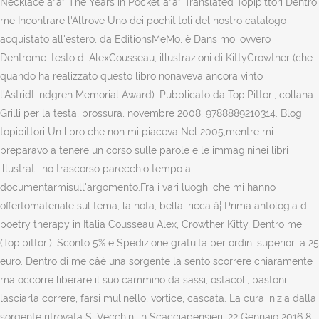
Necklace â²â² The Years in Pocket â²â² Translated Topipittori Dentro
me Incontrare l'Altrove Uno dei pochititoli del nostro catalogo
acquistato all'estero, da EditionsMeMo, è Dans moi ovvero
Dentrome: testo di AlexCousseau, illustrazioni di KittyCrowther (che
quando ha realizzato questo libro nonaveva ancora vinto
l'AstridLindgren Memorial Award). Pubblicato da TopiPittori, collana
Grilli per la testa, brossura, novembre 2008, 9788889210314. Blog
topipittori Un libro che non mi piaceva Nel 2005,mentre mi
preparavo a tenere un corso sulle parole e le immagininei libri
illustrati, ho trascorso parecchio tempo a
documentarmisull'argomento.Fra i vari luoghi che mi hanno
offertomateriale sul tema, la nota, bella, ricca â¦ Prima antologia di
poetry therapy in Italia Cousseau Alex, Crowther Kitty, Dentro me
(Topipittori). Sconto 5% e Spedizione gratuita per ordini superiori a 25
euro. Dentro di me câè una sorgente la sento scorrere chiaramente
ma occorre liberare il suo cammino da sassi, ostacoli, bastoni
lasciarla correre, farsi mulinello, vortice, cascata. La cura inizia dalla
sorgente ritrovata S. Vecchini in Scacciapensieri. 22 Gennaio 2016 8