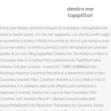
dentro me
topipittori
Forse, per Natale, abbiamo bisogno di unâutopia. Immaginate che
tutte le nostre paure, ciò che non sappiamo, ciò che ha confini vaghi
e spaventosi â il buio, il Nulla ma anche la vita e il suo senso e pure
il suo non senso, la morte â prenda invece sembianze ben precise,
quelle di un orco. Blog topipittori. Dentro me. illustrata è un libro di
Cousseau Alex e Crowther Kitty pubblicato da TopiPittori nella
collana Grilli per la testa - sconto 5% - ISBN: 9788889210314
illustrata (Italiano) Copertina flessibile â 4 novembre 2008 di Alex
Cousseau (Autore), Kitty Crowther (Autore) 4,7 su 5 stelle 7 voti Di
unâutopia e di unâepica alle quali affidarci per cominciare a
ripensare il mondo. Dentro me, Libro di Alex Cousseau, Kitty
Crowther. â²â² Another Me â²â² - Bernard [email protected]
[154127064623790:274:Topipittori] Translation by Giovanna Zoboli