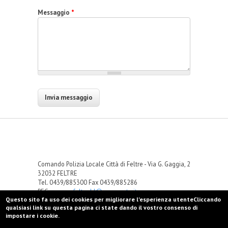
Messaggio
*
Comando Polizia Locale Città di Feltre - Via G. Gaggia, 2
32032 FELTRE
Tel. 0439/885300 Fax 0439/885286
PEC
comune.feltre.bl@pecveneto.it
Questo sito fa uso dei cookies per migliorare l'esperienza utenteCliccando
qualsiasi link su questa pagina ci state dando il vostro consenso di
impostare i cookie.