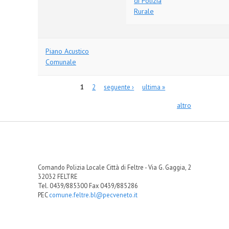
di Polizia
Rurale
Piano Acustico
Comunale
Pagine
1
2
seguente ›
ultima »
altro
Comando Polizia Locale Città di Feltre - Via G. Gaggia, 2
32032 FELTRE
Tel. 0439/885300 Fax 0439/885286
PEC
comune.feltre.bl@pecveneto.it